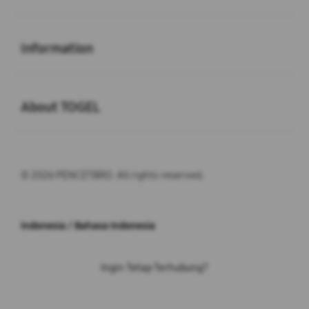
Buka
Information
Buka
About TOGEL
© 2026 PENCETBRO. All rights reserved.
Indonesia / Bahasa Indonesia
Ingin Tetap Terhubung?