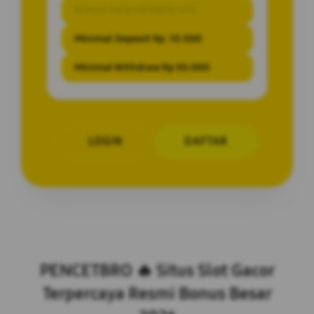
BONUS NEW MEMBER 10%
Minimal Deposit Rp. 10.000
Minimal Withdraw Rp 50.000
LOGIN
DAFTAR
Layer Popup Close
PENCETBRO 🔥 Situs Slot Gacor
Terpercaya Resmi Bonus Besar