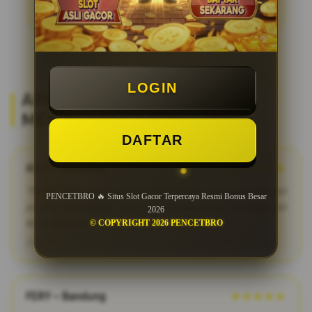
LOGIN
APA KATA MEREKA? REVIEW
MEMBER SETIA PENCETBRO
DAFTAR
ADIT – Surabaya
★★★★★
"PENCETBRO adalah bandar togel online terpercaya dengan
PENCETBRO 🔥 Situs Slot Gacor Terpercaya Resmi Bonus Besar
pasaran terlengkap. Saya suka karena proses fair play dan
2026
kemenangan dibayar penuh tanpa potongan."
© COPYRIGHT 2026 PENCETBRO
2026-03-12
FERY – Bandung
★★★★★