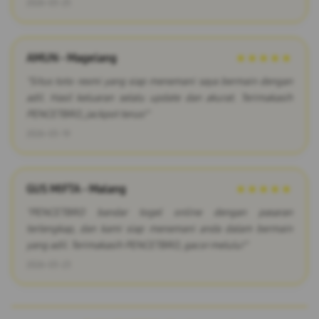
2026-03-25
AMUN - Magelang
★★★★★
"Situs toto resmi yang siap menemani saya bermain dengan
adil. Hasil keluaran selalu update dan akurat. Terimakasih
PENCETBRO, jackpot terus!"
2026-03-19
GUS MIFTA - Malang
★★★★★
"PENCETBRO bandar togel online dengan pasaran
terlengkap, dan kami siap menemani anda dalam bermain
yang adil. Terimakasih PENCETBRO, gacor melulu!"
2026-03-23