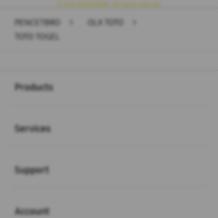
© 2026 PENCETBRO. All rights reserved.
PENCETBRO
>
OLX TOTO
>
TOTO TOGEL
Buka
Footer Navigation
Products
Buka
Services
Buka
Support
Buka
Account