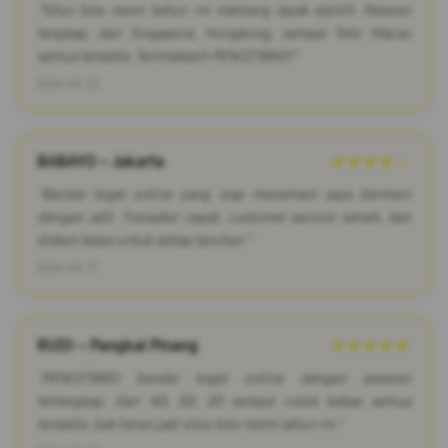
"Situs toto resmi tahun ini memang layak dipilih. Pasaran
lengkap, dari Singapore, Hongkong, sampai Toto Macau
semua tersedia. Terimakasih PENCETBRO!"
2026-03-22
BABAYO – Jakarta
★★★★☆
"Bandar togel online yang siap menemani saya bermain
dengan adil. Transaksi cepat, customer service ramah, dan
diskon besar untuk setiap taruhan."
2026-03-17
RUDI – Pangkal Pinang
★★★★★
"PENCETBRO bandar togel online dengan pasaran
terlengkap. Dari 4D, 3D, 2D sampai colok bebas semua
tersedia. Gak heran jadi situs toto resmi tahun ini."