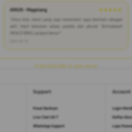
AMUN - Magelang
★★★★★
"Situs toto resmi yang siap menemani saya bermain dengan
adil. Hasil keluaran selalu update dan akurat. Terimakasih
PENCETBRO, jackpot terus!"
2026-03-19
© 2026 PENCETBRO. All rights reserved.
Support
Account
Pusat Bantuan
Login Mem
Live Chat 24/7
Daftar Aku
WhatsApp Support
Lupa Passw