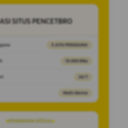
ASI SITUS PENCETBRO
gguna
5 JUTA PENGGUNA
it
10.000 Ribu
rt
24/7
Multi-Device
PENAWARAN SPESIAL