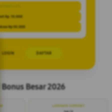
MEMBER 10%
it Rp. 10.000
draw Rp 50.000
LOGIN
DAFTAR
 Bonus Besar 2026
AW
LAYANAN SUPPORT