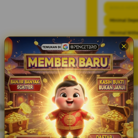
BONUS NEW 
Minimal Depos
Minimal With
us Slot Gacor Terpercaya Resmi
MINIMAL DEPOSIT
MINIMAL WITHDR