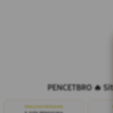
Layer Popup Close
PENCETBRO 🔥 Sit
PENILAIAN PENGGUNA