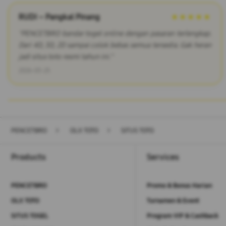
RUDI – Pangkal Pinang
★★★★★
"PENCETBRO bandar togel online dengan pasaran terlengkap.
Dari 4D, 3D, 2D sampai colok bebas semua tersedia. Gak heran
jadi situs toto resmi tahun ini."
2026-03-25
PENCETBRO
>
OLX TOTO
>
SITUS TOTO
Footer Navigation
Products
Services
PENCETBRO
Promo & Bonus Harian
OLX TOTO
Turnamen & Event
SITUS TOGEL
Program VIP & Cashback