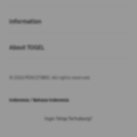
Buka
Information
Buka
About TOGEL
© 2026 PENCETBRO. All rights reserved.
Indonesia / Bahasa Indonesia
Ingin Tetap Terhubung?