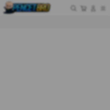
Skip
to
Cari
Troli
Login
Navigation
content
Buka Info Lebih Lanjut