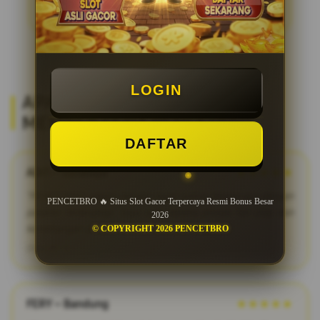
LOGIN
APA KATA MEREKA? REVIEW
MEMBER SETIA PENCETBRO
DAFTAR
ADIT – Surabaya
★★★★★
"PENCETBRO adalah bandar togel online terpercaya dengan
PENCETBRO 🔥 Situs Slot Gacor Terpercaya Resmi Bonus Besar
pasaran terlengkap. Saya suka karena proses fair play dan
2026
kemenangan dibayar penuh tanpa potongan."
© COPYRIGHT 2026 PENCETBRO
2026-03-12
FERY – Bandung
★★★★★