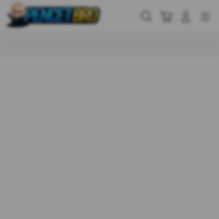
Skip
to
Cari
Troli
Login
Navigation
content
Buka Info Lebih Lanjut