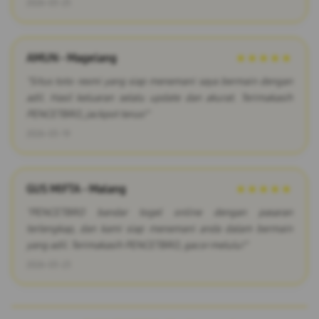
2026-03-25
AMUN - Magelang
★★★★★
"Situs toto resmi yang siap menemani saya bermain dengan
adil. Hasil keluaran selalu update dan akurat. Terimakasih
PENCETBRO, jackpot terus!"
2026-03-19
GUS MIFTA - Malang
★★★★★
"PENCETBRO bandar togel online dengan pasaran
terlengkap, dan kami siap menemani anda dalam bermain
yang adil. Terimakasih PENCETBRO, gacor melulu!"
2026-03-23