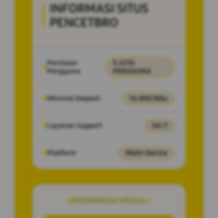
INFORMASI SITUS
PENCETBRO
Penilaian
5 JUTA
Pengguna
PENGGUNA
Minimal Deposit
10.000 Ribu
Layanan Support
24/7
Platform
Multi-Device
PENAWARAN SPESIAL