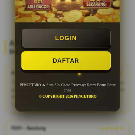
LOGIN
APA KATA MEREKA? REVIEW
MEMBER SETIA PENCETBRO
DAFTAR
ADIT – Surabaya
★★★★★
"PENCETBRO adalah bandar togel online terpercaya dengan
PENCETBRO 🔥 Situs Slot Gacor Terpercaya Resmi Bonus Besar
pasaran terlengkap. Saya suka karena proses fair play dan
2026
kemenangan dibayar penuh tanpa potongan."
© COPYRIGHT 2026 PENCETBRO
2026-03-12
FERY – Bandung
★★★★★