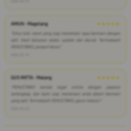
2026-03-25
AMUN - Magelang
★★★★★
"Situs toto resmi yang siap menemani saya bermain dengan
adil. Hasil keluaran selalu update dan akurat. Terimakasih
PENCETBRO, jackpot terus!"
2026-03-19
GUS MIFTA - Malang
★★★★★
"PENCETBRO bandar togel online dengan pasaran
terlengkap, dan kami siap menemani anda dalam bermain
yang adil. Terimakasih PENCETBRO, gacor melulu!"
2026-03-23