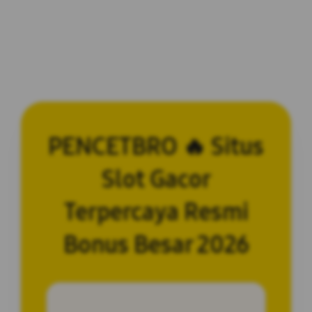
PENCETBRO 🔥 Situs
Slot Gacor
Terpercaya Resmi
Bonus Besar 2026