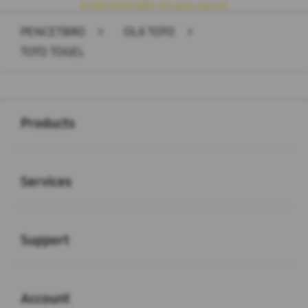
© 2026 PENCETBRO. All rights reserved.
PENCETBRO
>
OLX TOTO
>
TOTO TOGEL
Buka
Footer Navigation
Products
Buka
Services
Buka
Support
Buka
Account