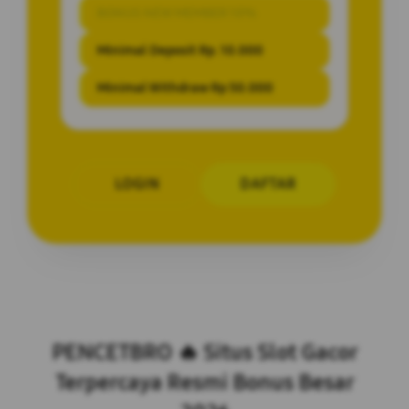
BONUS NEW MEMBER 10%
Minimal Deposit Rp. 10.000
Minimal Withdraw Rp 50.000
LOGIN
DAFTAR
Layer Popup Close
PENCETBRO 🔥 Situs Slot Gacor
Terpercaya Resmi Bonus Besar