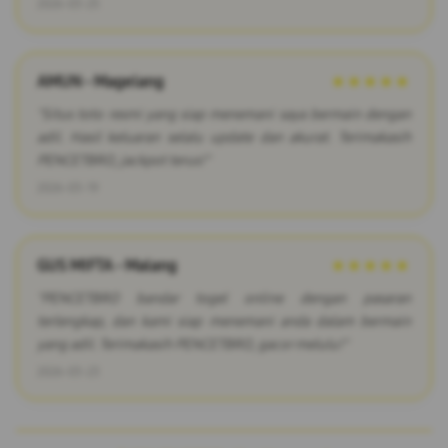
2026-03-25
AMUN - Magelang
★★★★★
"Situs toto resmi yang siap menemani saya bermain dengan
adil. Hasil keluaran selalu update dan akurat. Terimakasih
PENCETBRO, jackpot terus!"
2026-03-19
GUS MIFTA - Malang
★★★★★
"PENCETBRO bandar togel online dengan pasaran
terlengkap, dan kami siap menemani anda dalam bermain
yang adil. Terimakasih PENCETBRO, gacor melulu!"
2026-03-23