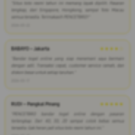
"Situs toto resmi tahun ini memang layak dipilih. Pasaran
lengkap, dari Singapore, Hongkong, sampai Toto Macau
semua tersedia. Terimakasih PENCETBRO!"
2026-03-22
BABAYO – Jakarta
★★★★☆
"Bandar togel online yang siap menemani saya bermain
dengan adil. Transaksi cepat, customer service ramah, dan
diskon besar untuk setiap taruhan."
2026-03-17
RUDI – Pangkal Pinang
★★★★★
"PENCETBRO bandar togel online dengan pasaran
terlengkap. Dari 4D, 3D, 2D sampai colok bebas semua
tersedia. Gak heran jadi situs toto resmi tahun ini."