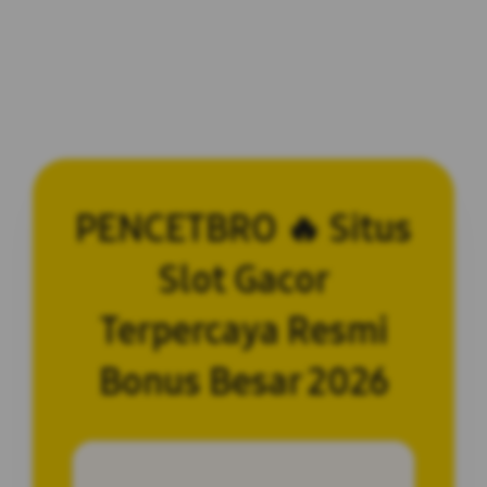
PENCETBRO 🔥 Situs
Slot Gacor
Terpercaya Resmi
Bonus Besar 2026