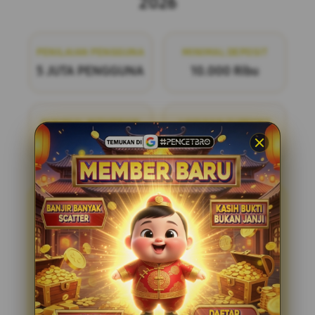
2026
PENILAIAN PENGGUNA
MINIMAL DEPOSIT
5 JUTA PENGGUNA
10.000 Ribu
MINIMAL WITHDRAW
LAYANAN SUPPORT
50.000 Ribu
24/7
PENCETBRO
PENCETBRO adalah bandar
togel online terpercaya yang menawarkan
pengalaman bermain yang adil dan
menyenangkan. Dengan pasaran terlengkap
di situs toto resmi tahun ini, kami siap
menemani Anda dalam setiap langkah
permainan. Bergabunglah dengan kami dan
nikmati kesempatan untuk meraih
kemenangan dengan mudah dan aman.