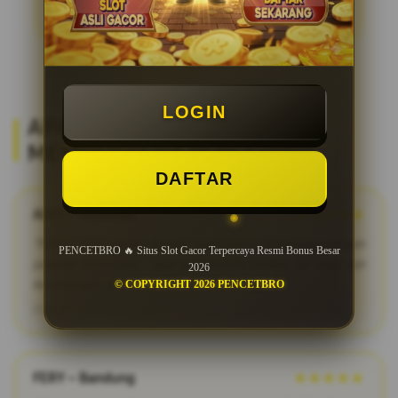
LOGIN
APA KATA MEREKA? REVIEW
MEMBER SETIA PENCETBRO
DAFTAR
ADIT – Surabaya
★★★★★
"PENCETBRO adalah bandar togel online terpercaya dengan
PENCETBRO 🔥 Situs Slot Gacor Terpercaya Resmi Bonus Besar
pasaran terlengkap. Saya suka karena proses fair play dan
2026
kemenangan dibayar penuh tanpa potongan."
© COPYRIGHT 2026 PENCETBRO
2026-03-12
FERY – Bandung
★★★★★