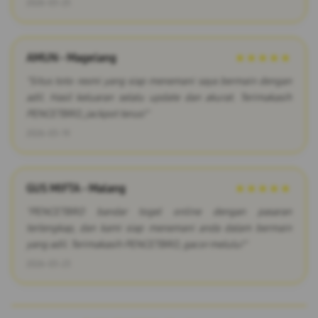
2026-03-25
AMUN - Magelang
★★★★★
"Situs toto resmi yang siap menemani saya bermain dengan
adil. Hasil keluaran selalu update dan akurat. Terimakasih
PENCETBRO, jackpot terus!"
2026-03-19
GUS MIFTA - Malang
★★★★★
"PENCETBRO bandar togel online dengan pasaran
terlengkap, dan kami siap menemani anda dalam bermain
yang adil. Terimakasih PENCETBRO, gacor melulu!"
2026-03-23