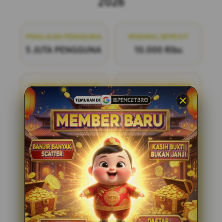
2026
PENILAIAN PENGGUNA
MINIMAL DEPOSIT
5 JUTA PENGGUNA
10.000 Ribu
MINIMAL WITHDRAW
LAYANAN SUPPORT
50.000 Ribu
24/7
PENCETBRO
PENCETBRO adalah bandar
togel online terpercaya yang menawarkan
pengalaman bermain yang adil dan
menyenangkan. Dengan pasaran terlengkap
di situs toto resmi tahun ini, kami siap
menemani Anda dalam setiap langkah
permainan. Bergabunglah dengan kami dan
nikmati kesempatan untuk meraih
kemenangan dengan mudah dan aman.