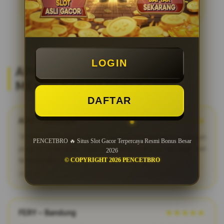
LOGIN
APA KATA MEREKA? REVIEW
MEMBER SETIA PENCETBRO
DAFTAR
ADIT – Surabaya
★★★★★
"PENCETBRO adalah bandar togel online terpercaya dengan
PENCETBRO 🔥 Situs Slot Gacor Terpercaya Resmi Bonus Besar
pasaran terlengkap. Saya suka karena proses fair play dan
2026
kemenangan dibayar penuh tanpa potongan."
© COPYRIGHT 2026 PENCETBRO
2026-03-12
FERY – Bandung
★★★★★