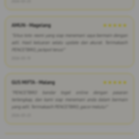
2026-03-25
AMUN - Magelang
★★★★★
"Situs toto resmi yang siap menemani saya bermain dengan
adil. Hasil keluaran selalu update dan akurat. Terimakasih
PENCETBRO, jackpot terus!"
2026-03-19
GUS MIFTA - Malang
★★★★★
"PENCETBRO bandar togel online dengan pasaran
terlengkap, dan kami siap menemani anda dalam bermain
yang adil. Terimakasih PENCETBRO, gacor melulu!"
2026-03-23