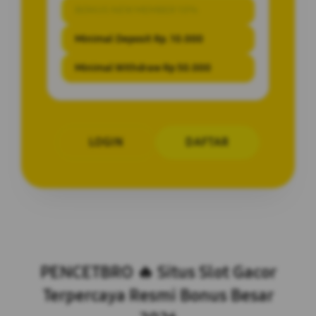
BONUS NEW MEMBER 10%
Minimal Deposit Rp. 10.000
Minimal Withdraw Rp 50.000
LOGIN
DAFTAR
Layer Popup Close
PENCETBRO 🔥 Situs Slot Gacor
Terpercaya Resmi Bonus Besar