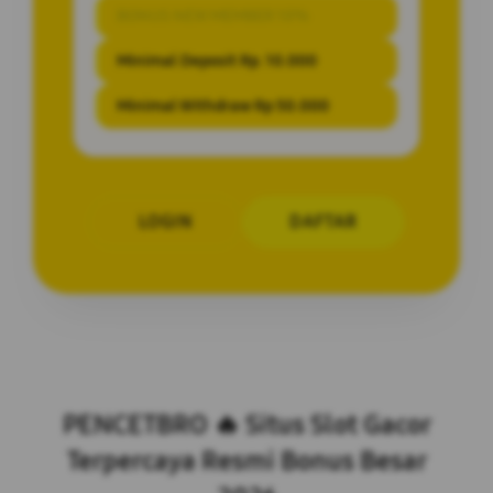
BONUS NEW MEMBER 10%
Minimal Deposit Rp. 10.000
Minimal Withdraw Rp 50.000
LOGIN
DAFTAR
Layer Popup Close
PENCETBRO 🔥 Situs Slot Gacor
Terpercaya Resmi Bonus Besar