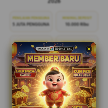
2026
PENILAIAN PENGGUNA
MINIMAL DEPOSIT
5 JUTA PENGGUNA
10.000 Ribu
MINIMAL WITHDRAW
LAYANAN SUPPORT
50.000 Ribu
24/7
PENCETBRO
PENCETBRO adalah bandar
togel online terpercaya yang menawarkan
pengalaman bermain yang adil dan
menyenangkan. Dengan pasaran terlengkap
di situs toto resmi tahun ini, kami siap
menemani Anda dalam setiap langkah
permainan. Bergabunglah dengan kami dan
nikmati kesempatan untuk meraih
kemenangan dengan mudah dan aman.