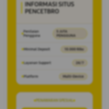
INFORMASI SITUS
PENCETBRO
Penilaian
5 JUTA
Pengguna
PENGGUNA
Minimal Deposit
10.000 Ribu
Layanan Support
24/7
Platform
Multi-Device
PENAWARAN SPESIAL