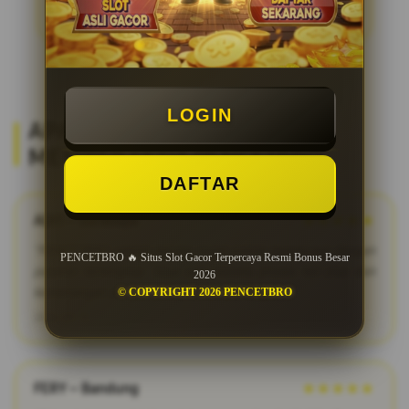
LOGIN
APA KATA MEREKA? REVIEW
MEMBER SETIA PENCETBRO
DAFTAR
ADIT – Surabaya
★★★★★
"PENCETBRO adalah bandar togel online terpercaya dengan
PENCETBRO 🔥 Situs Slot Gacor Terpercaya Resmi Bonus Besar
pasaran terlengkap. Saya suka karena proses fair play dan
2026
kemenangan dibayar penuh tanpa potongan."
© COPYRIGHT 2026 PENCETBRO
2026-03-12
FERY – Bandung
★★★★★