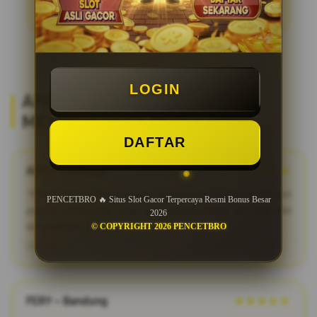
LOGIN
APA KATA MEREKA? REVIEW
MEMBER SETIA PENCETBRO
DAFTAR
ADIT – Surabaya
★★★★★
"PENCETBRO adalah bandar togel online terpercaya dengan
PENCETBRO 🔥 Situs Slot Gacor Terpercaya Resmi Bonus Besar
pasaran terlengkap. Saya suka karena proses fair play dan
2026
kemenangan dibayar penuh tanpa potongan."
© COPYRIGHT 2026 PENCETBRO
2026-03-12
FERY – Bandung
★★★★★