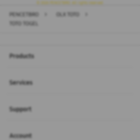
© 2026 PENCETBRO. All rights reserved.
PENCETBRO
>
OLX TOTO
>
TOTO TOGEL
Buka
Footer Navigation
Products
Buka
Services
Buka
Support
Buka
Account