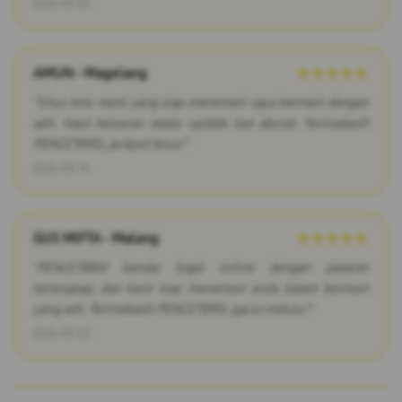
2026-03-25
AMUN - Magelang
★★★★★
"Situs toto resmi yang siap menemani saya bermain dengan
adil. Hasil keluaran selalu update dan akurat. Terimakasih
PENCETBRO, jackpot terus!"
2026-03-19
GUS MIFTA - Malang
★★★★★
"PENCETBRO bandar togel online dengan pasaran
terlengkap, dan kami siap menemani anda dalam bermain
yang adil. Terimakasih PENCETBRO, gacor melulu!"
2026-03-23