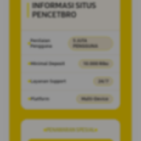
INFORMASI SITUS
PENCETBRO
Penilaian
5 JUTA
Pengguna
PENGGUNA
Minimal Deposit
10.000 Ribu
Layanan Support
24/7
Platform
Multi-Device
PENAWARAN SPESIAL