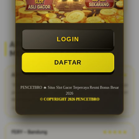
LOGIN
APA KATA MEREKA? REVIEW
MEMBER SETIA PENCETBRO
DAFTAR
ADIT – Surabaya
★★★★★
"PENCETBRO adalah bandar togel online terpercaya dengan
PENCETBRO 🔥 Situs Slot Gacor Terpercaya Resmi Bonus Besar
pasaran terlengkap. Saya suka karena proses fair play dan
2026
kemenangan dibayar penuh tanpa potongan."
© COPYRIGHT 2026 PENCETBRO
2026-03-12
FERY – Bandung
★★★★★