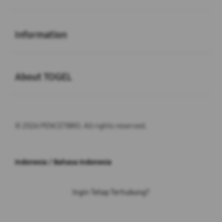
Buka
Information
Buka
About TOGEL
© 2026 PENCETBRO. All rights reserved.
Indonesia / Bahasa Indonesia
Ingin Tetap Terhubung?