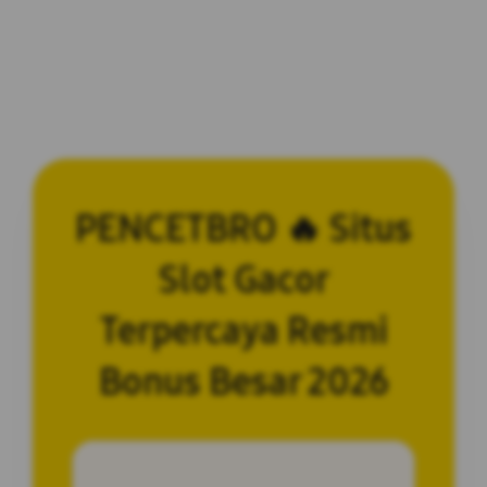
PENCETBRO 🔥 Situs
Slot Gacor
Terpercaya Resmi
Bonus Besar 2026