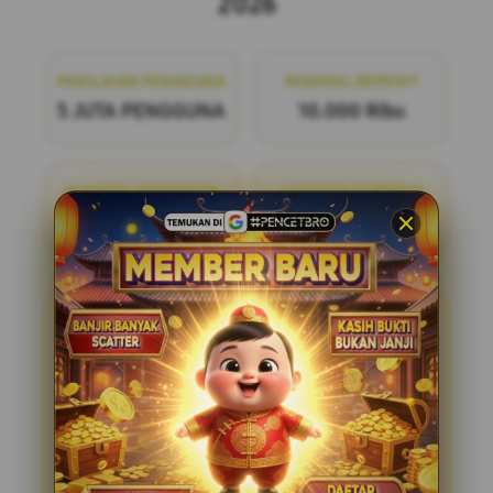
2026
PENILAIAN PENGGUNA
MINIMAL DEPOSIT
5 JUTA PENGGUNA
10.000 Ribu
MINIMAL WITHDRAW
LAYANAN SUPPORT
50.000 Ribu
24/7
PENCETBRO
PENCETBRO adalah bandar
togel online terpercaya yang menawarkan
pengalaman bermain yang adil dan
menyenangkan. Dengan pasaran terlengkap
di situs toto resmi tahun ini, kami siap
menemani Anda dalam setiap langkah
permainan. Bergabunglah dengan kami dan
nikmati kesempatan untuk meraih
kemenangan dengan mudah dan aman.