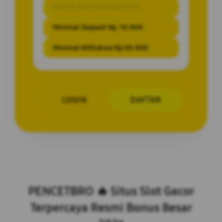
BONUS NEW MEMBER 10%
Minimal Deposit Rp. 10.000
Minimal Withdraw Rp 50.000
LOGIN
DAFTAR
Layer Popup Close
PENCETBRO 🔥 Situs Slot Gacor
Terpercaya Resmi Bonus Besar