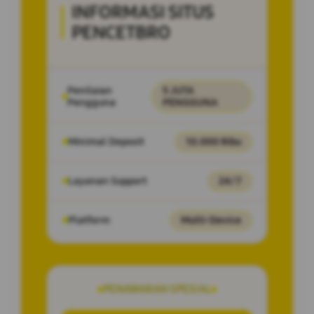
INFORMASI SITUS
PENCETBRO
Penilaian
5 JUTA
Pengguna
PENGGUNA
Minimal Deposit
10.000 Ribu
Layanan Support
24/7
Platform
Multi-Device
PENAWARAN SPESIAL