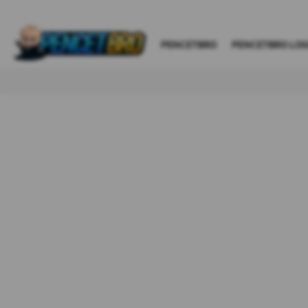
Skip
to
content
PENCETBRO
PENCETBRO LOG
Buka Info Lebih Lanjut