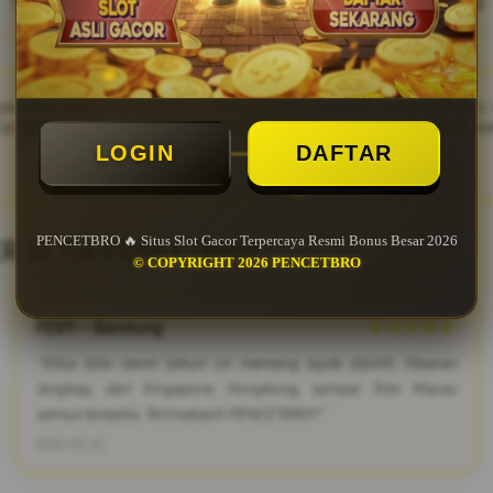
10.000 Ribu
50.000 Ribu
percaya yang menawarkan pengalaman bermain yang adil dan m
ap langkah permainan. Bergabunglah dengan kami dan nikmati
LOGIN
DAFTAR
PENCETBRO 🔥 Situs Slot Gacor Terpercaya Resmi Bonus Besar 2026
R SETIA PENCETBRO
© COPYRIGHT 2026 PENCETBRO
FERY – Bandung
★★★★★
"Situs toto resmi tahun ini memang layak dipilih. Pasaran
lengkap, dari Singapore, Hongkong, sampai Toto Macau
semua tersedia. Terimakasih PENCETBRO!"
2026-03-22