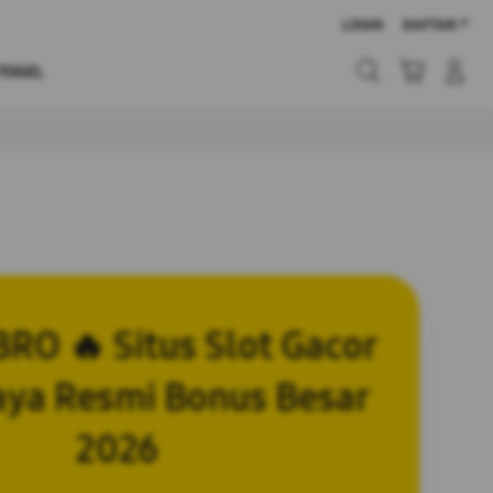
LOGIN
DAFTAR
Cari
Troli
Login/Sign-Up
TOGEL
Cari
RO 🔥 Situs Slot Gacor
aya Resmi Bonus Besar
2026