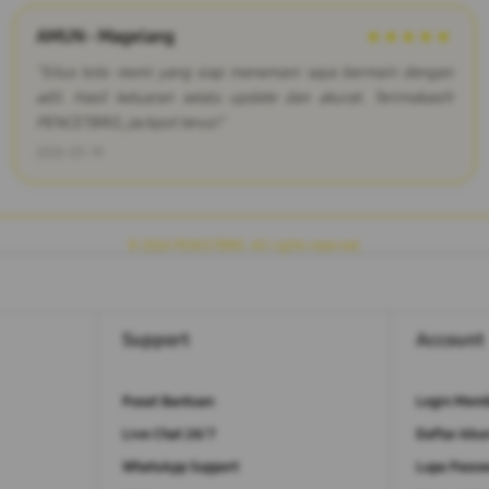
AMUN - Magelang
★★★★★
"Situs toto resmi yang siap menemani saya bermain dengan
adil. Hasil keluaran selalu update dan akurat. Terimakasih
PENCETBRO, jackpot terus!"
2026-03-19
© 2026 PENCETBRO. All rights reserved.
Support
Account
Pusat Bantuan
Login Mem
Live Chat 24/7
Daftar Aku
WhatsApp Support
Lupa Passw