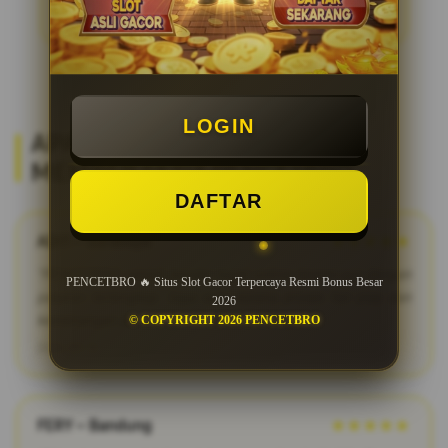
LOGIN
APA KATA MEREKA? REVIEW
MEMBER SETIA PENCETBRO
DAFTAR
ADIT – Surabaya
★★★★★
"PENCETBRO adalah bandar togel online terpercaya dengan
PENCETBRO 🔥 Situs Slot Gacor Terpercaya Resmi Bonus Besar
pasaran terlengkap. Saya suka karena proses fair play dan
2026
kemenangan dibayar penuh tanpa potongan."
© COPYRIGHT 2026 PENCETBRO
2026-03-12
FERY – Bandung
★★★★★