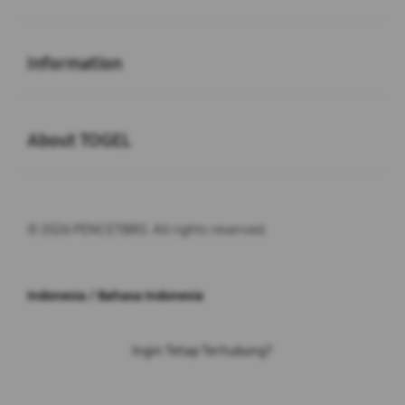
Buka
Information
Buka
About TOGEL
© 2026 PENCETBRO. All rights reserved.
Indonesia / Bahasa Indonesia
Ingin Tetap Terhubung?