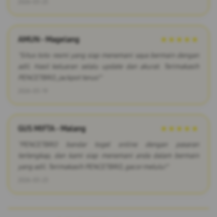
2026-03-25
AMUN - Magelang
★★★★★
"Situs toto resmi yang siap menemani saya bermain dengan
adil. Hasil keluaran selalu update dan akurat. Terimakasih
PENCETBRO, jackpot terus!"
2026-03-19
GUS MIFTA - Malang
★★★★★
"PENCETBRO bandar togel online dengan pasaran
terlengkap, dan kami siap menemani anda dalam bermain
yang adil. Terimakasih PENCETBRO, gacor melulu!"
2026-03-23