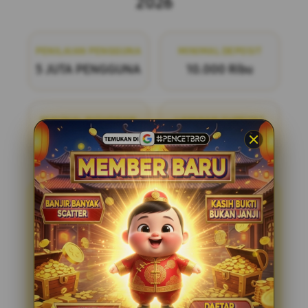
2026
PENILAIAN PENGGUNA
MINIMAL DEPOSIT
5 JUTA PENGGUNA
10.000 Ribu
MINIMAL WITHDRAW
LAYANAN SUPPORT
50.000 Ribu
24/7
PENCETBRO
PENCETBRO adalah bandar
togel online terpercaya yang menawarkan
pengalaman bermain yang adil dan
menyenangkan. Dengan pasaran terlengkap
di situs toto resmi tahun ini, kami siap
menemani Anda dalam setiap langkah
permainan. Bergabunglah dengan kami dan
nikmati kesempatan untuk meraih
kemenangan dengan mudah dan aman.