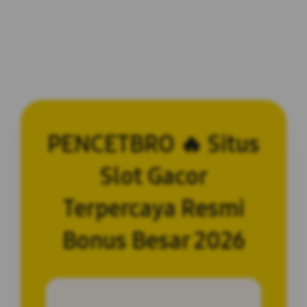
PENCETBRO 🔥 Situs
Slot Gacor
Terpercaya Resmi
Bonus Besar 2026