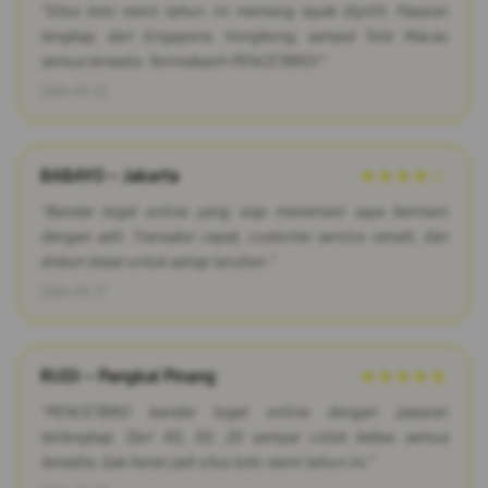
"Situs toto resmi tahun ini memang layak dipilih. Pasaran
lengkap, dari Singapore, Hongkong, sampai Toto Macau
semua tersedia. Terimakasih PENCETBRO!"
2026-03-22
BABAYO – Jakarta
★★★★☆
"Bandar togel online yang siap menemani saya bermain
dengan adil. Transaksi cepat, customer service ramah, dan
diskon besar untuk setiap taruhan."
2026-03-17
RUDI – Pangkal Pinang
★★★★★
"PENCETBRO bandar togel online dengan pasaran
terlengkap. Dari 4D, 3D, 2D sampai colok bebas semua
tersedia. Gak heran jadi situs toto resmi tahun ini."