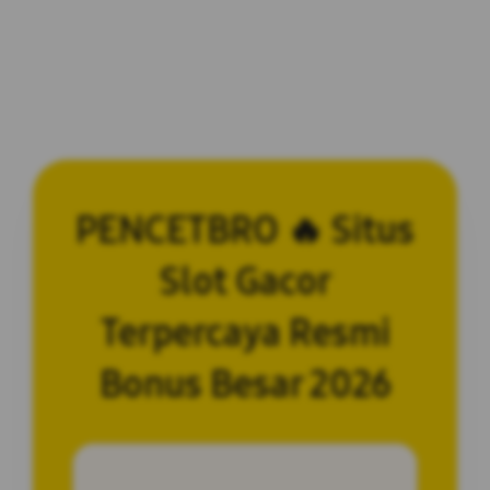
PENCETBRO 🔥 Situs
Slot Gacor
Terpercaya Resmi
Bonus Besar 2026