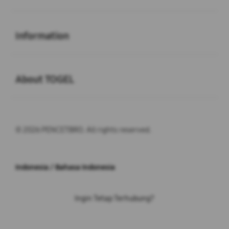
Buka
Information
Buka
About TOGEL
© 2026 PENCETBRO. All rights reserved.
Indonesia / Bahasa Indonesia
Ingin Tetap Terhubung?