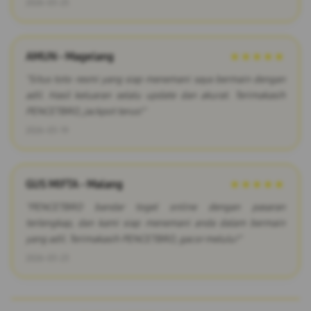
2026-03-25
AMUN - Magelang
★★★★★
"Situs toto resmi yang siap menemani saya bermain dengan
adil. Hasil keluaran selalu update dan akurat. Terimakasih
PENCETBRO, jackpot terus!"
2026-03-19
GUS MIFTA - Malang
★★★★★
"PENCETBRO bandar togel online dengan pasaran
terlengkap, dan kami siap menemani anda dalam bermain
yang adil. Terimakasih PENCETBRO, gacor melulu!"
2026-03-23