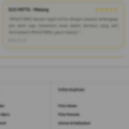
GUS MIFTA - Malang
★★★★★
"PENCETBRO bandar togel online dengan pasaran terlengkap,
dan kami siap menemani anda dalam bermain yang adil.
Terimakasih PENCETBRO, gacor melulu!"
2026-03-23
Information
ber
Fitur Akses
n Baru
Fitur Pemula
ord
Aturan & Kebijakan