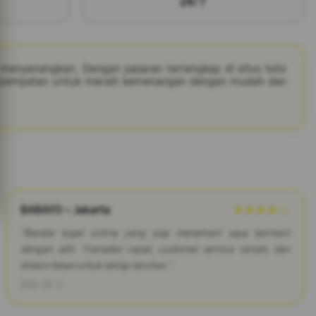
24/7
enyenangkan. Dengan pasaran terlengkap di situs toto
 kesempatan untuk meraih kemenangan dengan mudah dan
BABAYO – Jakarta
★★★★☆
"Bandar togel online yang siap menemani saya bermain
dengan adil. Transaksi cepat, customer service ramah, dan
diskon besar untuk setiap taruhan."
2026-03-17