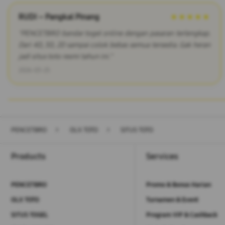
RUDI – Pangkal Pinang
★★★★★
"PENCETBRO bandar togel online dengan pasaran terlengkap.
Dari 4D, 3D, 2D sampai colok bebas semua tersedia. Gak heran
jadi situs toto resmi tahun ini."
2026-03-25
PENCETBRO
>
OLX TOTO
>
SITUS TOTO
Footer Navigation
Products
Services
PENCETBRO
Promo & Bonus Harian
OLX TOTO
Turnamen & Event
SITUS TOGEL
Program VIP & Cashback