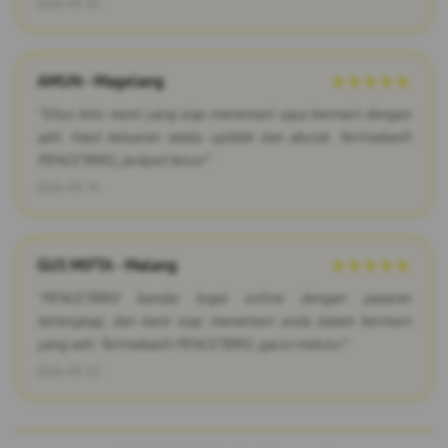
2026-03-25
AMUN - Magelang
★★★★★
"Situs toto resmi yang siap menemani saya bermain dengan
adil. Hasil keluaran selalu update dan akurat. Terimakasih
PENCETBRO, jackpot terus!"
2026-03-19
GUS MIFTA - Malang
★★★★★
"PENCETBRO bandar togel online dengan pasaran
terlengkap, dan kami siap menemani anda dalam bermain
yang adil. Terimakasih PENCETBRO, gacor melulu!"
2026-03-23