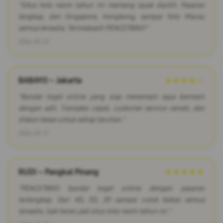
"Situs toto resmi tahun ini memang layak dipilih. Pasaran
lengkap, dari Singapore, Hongkong, sampai Toto Macau
semua tersedia. Terimakasih PENCETBRO!"
2026-03-22
BABAYO – Jakarta
★★★★☆
"Bandar togel online yang siap menemani saya bermain
dengan adil. Transaksi cepat, customer service ramah, dan
diskon besar untuk setiap taruhan."
2026-03-17
RUDI – Pangkal Pinang
★★★★★
"PENCETBRO bandar togel online dengan pasaran
terlengkap. Dari 4D, 3D, 2D sampai colok bebas semua
tersedia. Gak heran jadi situs toto resmi tahun ini."