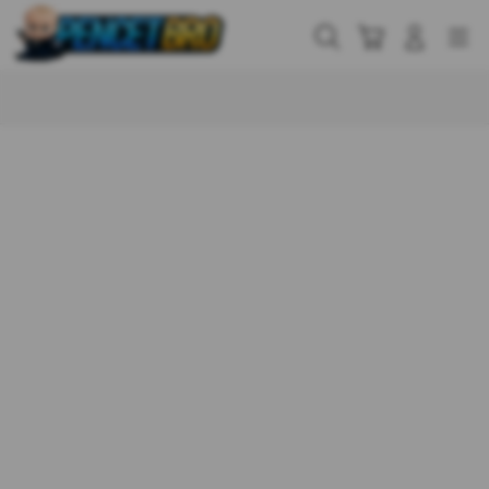
Skip
to
Cari
Troli
Login
Navigation
content
Buka Info Lebih Lanjut