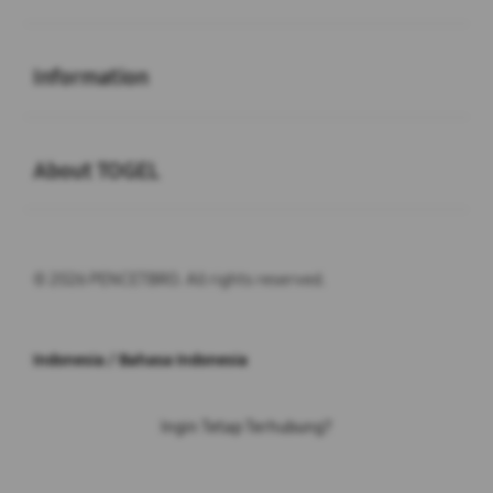
Buka
Information
Buka
About TOGEL
© 2026 PENCETBRO. All rights reserved.
Indonesia / Bahasa Indonesia
Ingin Tetap Terhubung?