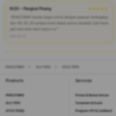
RUDI – Pangkal Pinang
★★★★★
"PENCETBRO bandar togel online dengan pasaran terlengkap.
Dari 4D, 3D, 2D sampai colok bebas semua tersedia. Gak heran
jadi situs toto resmi tahun ini."
2026-03-25
PENCETBRO
>
OLX TOTO
>
SITUS TOTO
Footer Navigation
Products
Services
PENCETBRO
Promo & Bonus Harian
OLX TOTO
Turnamen & Event
SITUS TOGEL
Program VIP & Cashback