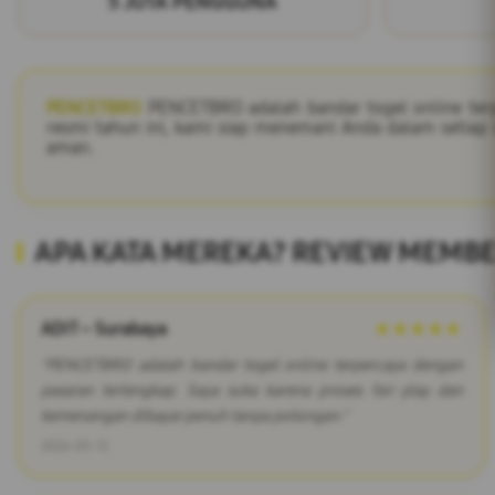
5 JUTA PENGGUNA
PENCETBRO
PENCETBRO adalah bandar togel online ter
resmi tahun ini, kami siap menemani Anda dalam seti
aman.
APA KATA MEREKA? REVIEW MEMBE
ADIT – Surabaya
★★★★★
"PENCETBRO adalah bandar togel online terpercaya dengan
pasaran terlengkap. Saya suka karena proses fair play dan
kemenangan dibayar penuh tanpa potongan."
2026-03-12