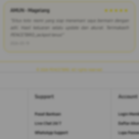
AMUN - Magelang
★★★★★
"Situs toto resmi yang siap menemani saya bermain dengan
adil. Hasil keluaran selalu update dan akurat. Terimakasih
PENCETBRO, jackpot terus!"
2026-03-19
© 2026 PENCETBRO. All rights reserved.
Support
Account
Pusat Bantuan
Login Mem
Live Chat 24/7
Daftar Aku
WhatsApp Support
Lupa Passw