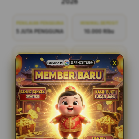
2026
PENILAIAN PENGGUNA
MINIMAL DEPOSIT
5 JUTA PENGGUNA
10.000 Ribu
MINIMAL WITHDRAW
LAYANAN SUPPORT
50.000 Ribu
24/7
PENCETBRO
PENCETBRO adalah bandar
togel online terpercaya yang menawarkan
pengalaman bermain yang adil dan
menyenangkan. Dengan pasaran terlengkap
di situs toto resmi tahun ini, kami siap
menemani Anda dalam setiap langkah
permainan. Bergabunglah dengan kami dan
nikmati kesempatan untuk meraih
kemenangan dengan mudah dan aman.