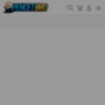
Skip
to
Cari
Troli
Login
Navigation
content
Buka Info Lebih Lanjut