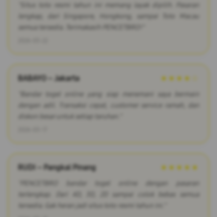
"Situs toto resmi tahun ini memang layak dipilih. Pasaran
lengkap, dari Singapore, Hongkong, sampai Toto Macau
semua tersedia. Terimakasih PENCETBRO!"
2026-03-22
BABAYO – Jakarta
★★★★☆
"Bandar togel online yang siap menemani saya bermain
dengan adil. Transaksi cepat, customer service ramah, dan
diskon besar untuk setiap taruhan."
2026-03-17
RUDI – Pangkal Pinang
★★★★★
"PENCETBRO bandar togel online dengan pasaran
terlengkap. Dari 4D, 3D, 2D sampai colok bebas semua
tersedia. Gak heran jadi situs toto resmi tahun ini."