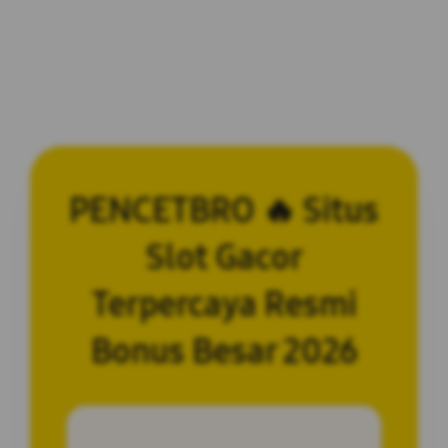
PENCETBRO 🔥 Situs
Slot Gacor
Terpercaya Resmi
Bonus Besar 2026