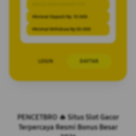
BONUS NEW MEMBER 10%
Minimal Deposit Rp. 10.000
Minimal Withdraw Rp 50.000
LOGIN
DAFTAR
Layer Popup Close
PENCETBRO 🔥 Situs Slot Gacor
Terpercaya Resmi Bonus Besar