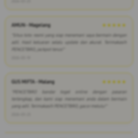
2026-03-25
AMUN - Magelang
★★★★★
"Situs toto resmi yang siap menemani saya bermain dengan
adil. Hasil keluaran selalu update dan akurat. Terimakasih
PENCETBRO, jackpot terus!"
2026-03-19
GUS MIFTA - Malang
★★★★★
"PENCETBRO bandar togel online dengan pasaran
terlengkap, dan kami siap menemani anda dalam bermain
yang adil. Terimakasih PENCETBRO, gacor melulu!"
2026-03-23