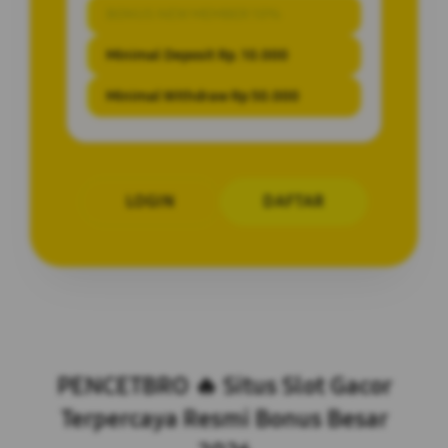
BONUS NEW MEMBER 10%
Minimal Deposit Rp. 10.000
Minimal Withdraw Rp 50.000
LOGIN
DAFTAR
Layer Popup Close
PENCETBRO 🔥 Situs Slot Gacor
Terpercaya Resmi Bonus Besar