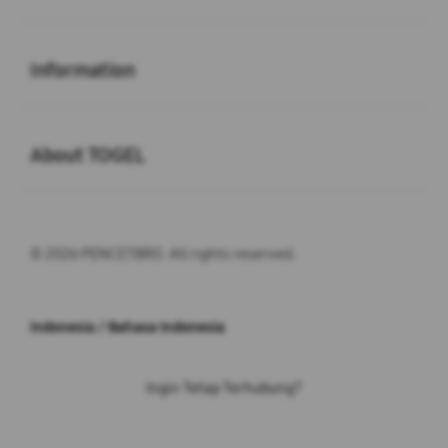
Buka
Information
Buka
About TOGEL
© 2026 PENCETBRO. All rights reserved.
Indonesia / Bahasa Indonesia
Ingin Tetap Terhubung?