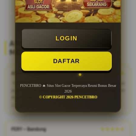
LOGIN
APA KATA MEREKA? REVIEW
MEMBER SETIA PENCETBRO
DAFTAR
ADIT – Surabaya
★★★★★
"PENCETBRO adalah bandar togel online terpercaya dengan
PENCETBRO 🔥 Situs Slot Gacor Terpercaya Resmi Bonus Besar
pasaran terlengkap. Saya suka karena proses fair play dan
2026
kemenangan dibayar penuh tanpa potongan."
© COPYRIGHT 2026 PENCETBRO
2026-03-12
FERY – Bandung
★★★★★