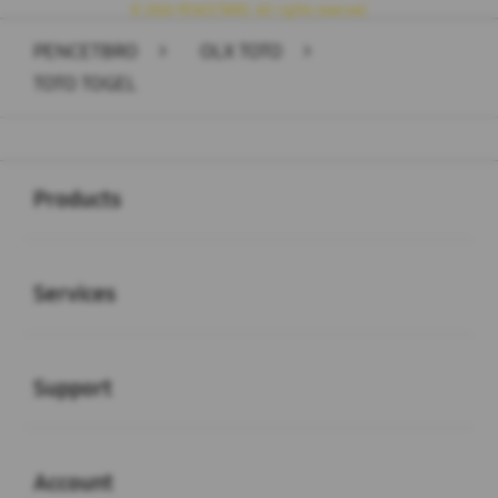
© 2026 PENCETBRO. All rights reserved.
PENCETBRO
>
OLX TOTO
>
TOTO TOGEL
Buka
Footer Navigation
Products
Buka
Services
Buka
Support
Buka
Account