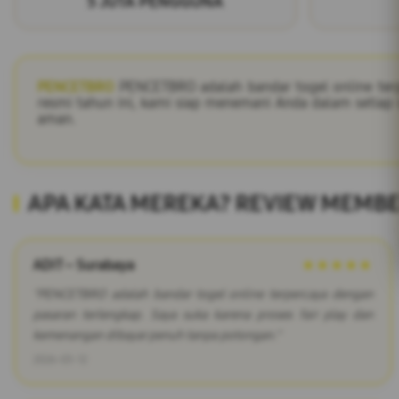
5 JUTA PENGGUNA
PENCETBRO
PENCETBRO adalah bandar togel online ter
resmi tahun ini, kami siap menemani Anda dalam seti
aman.
APA KATA MEREKA? REVIEW MEMBE
ADIT – Surabaya
★★★★★
"PENCETBRO adalah bandar togel online terpercaya dengan
pasaran terlengkap. Saya suka karena proses fair play dan
kemenangan dibayar penuh tanpa potongan."
2026-03-12