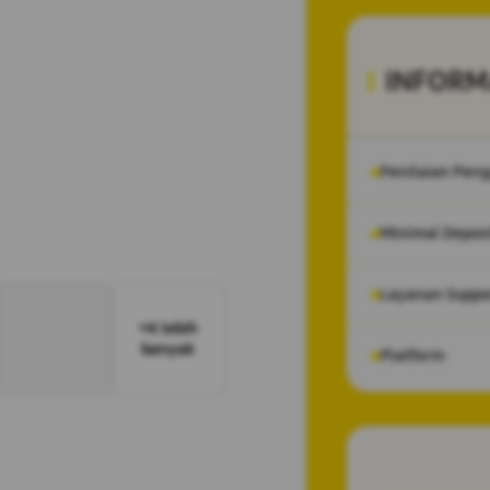
INFORM
Penilaian Pen
Minimal Depos
Layanan Suppo
+4 lebih
banyak
Platform