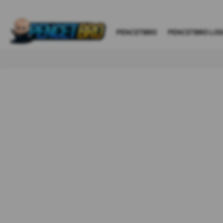
Skip
to
content
PENCETBRO
PENCETBRO LOG
Buka Info Lebih Lanjut