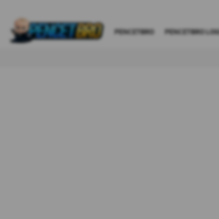
Skip
to
content
PENCETBRO
PENCETBRO LOG
Buka Info Lebih Lanjut