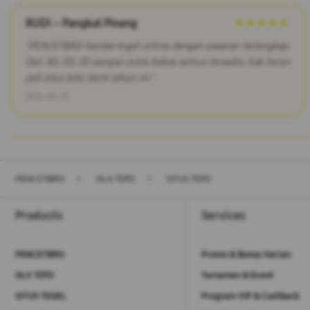
RUDI – Pangkal Pinang
★★★★★
"PENCETBRO bandar togel online dengan pasaran terlengkap.
Dari 4D, 3D, 2D sampai colok bebas semua tersedia. Gak heran
jadi situs toto resmi tahun ini."
2026-03-25
PENCETBRO
>
OLX TOTO
>
SITUS TOTO
Footer Navigation
Products
Services
PENCETBRO
Promo & Bonus Harian
OLX TOTO
Turnamen & Event
SITUS TOGEL
Program VIP & Cashback