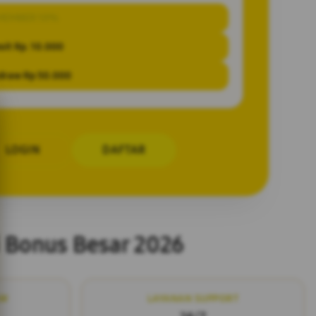
MEMBER 10%
it Rp. 10.000
draw Rp 50.000
LOGIN
DAFTAR
 Bonus Besar 2026
AW
LAYANAN SUPPORT