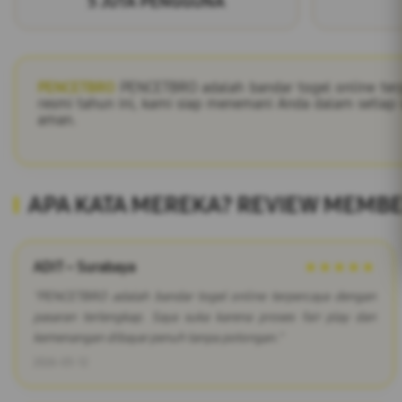
5 JUTA PENGGUNA
PENCETBRO
PENCETBRO adalah bandar togel online ter
resmi tahun ini, kami siap menemani Anda dalam seti
aman.
APA KATA MEREKA? REVIEW MEMBE
ADIT – Surabaya
★★★★★
"PENCETBRO adalah bandar togel online terpercaya dengan
pasaran terlengkap. Saya suka karena proses fair play dan
kemenangan dibayar penuh tanpa potongan."
2026-03-12