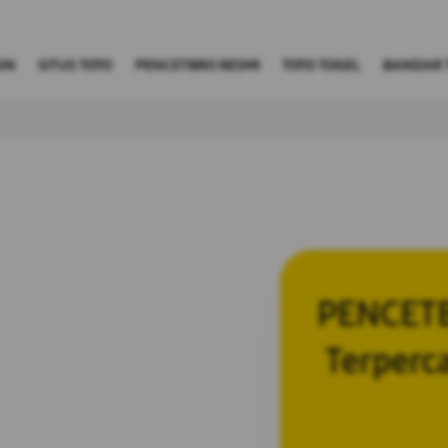
IN
SITUS TOTO
PENCETBRO RESMI
TOTO TOGEL
BANDAR 
PENCETB
Terperc