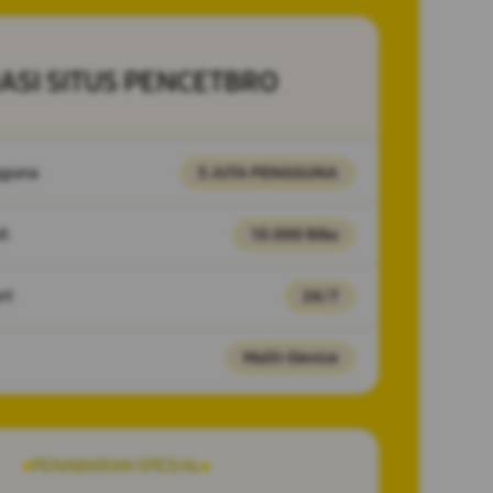
ASI SITUS PENCETBRO
gguna
5 JUTA PENGGUNA
it
10.000 Ribu
rt
24/7
Multi-Device
PENAWARAN SPESIAL