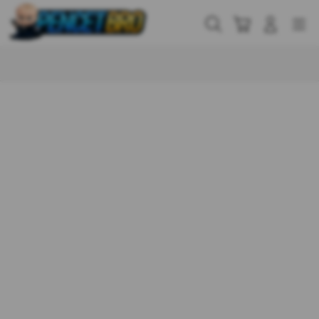
Skip
to
Cari
Troli
Login
Navigation
content
Buka Info Lebih Lanjut