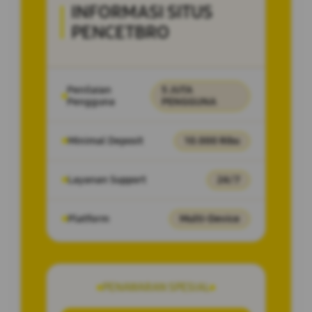
INFORMASI SITUS
PENCETBRO
Penilaian
5 JUTA
Pengguna
PENGGUNA
Minimal Deposit
10.000 Ribu
Layanan Support
24/7
Platform
Multi-Device
PENAWARAN SPESIAL