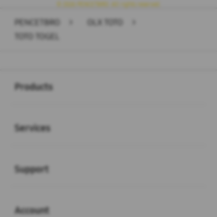
© 2026 PENCETBRO. All rights reserved.
PENCETBRO
>
OLX TOTO
>
TOTO TOGEL
Buka
Footer Navigation
Products
Buka
Services
Buka
Support
Buka
Account