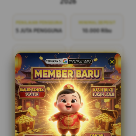
2026
PENILAIAN PENGGUNA
MINIMAL DEPOSIT
5 JUTA PENGGUNA
10.000 Ribu
MINIMAL WITHDRAW
LAYANAN SUPPORT
50.000 Ribu
24/7
PENCETBRO
PENCETBRO adalah bandar
togel online terpercaya yang menawarkan
pengalaman bermain yang adil dan
menyenangkan. Dengan pasaran terlengkap
di situs toto resmi tahun ini, kami siap
menemani Anda dalam setiap langkah
permainan. Bergabunglah dengan kami dan
nikmati kesempatan untuk meraih
kemenangan dengan mudah dan aman.