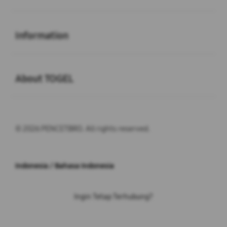
Buka
Information
Buka
About TOGEL
© 2026 PENCETBRO. All rights reserved.
Indonesia / Bahasa Indonesia
Ingin Tetap Terhubung?