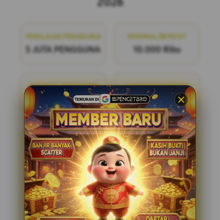
2026
PENILAIAN PENGGUNA
MINIMAL DEPOSIT
5 JUTA PENGGUNA
10.000 Ribu
MINIMAL WITHDRAW
LAYANAN SUPPORT
50.000 Ribu
24/7
PENCETBRO
PENCETBRO adalah bandar
togel online terpercaya yang menawarkan
pengalaman bermain yang adil dan
menyenangkan. Dengan pasaran terlengkap
di situs toto resmi tahun ini, kami siap
menemani Anda dalam setiap langkah
permainan. Bergabunglah dengan kami dan
nikmati kesempatan untuk meraih
kemenangan dengan mudah dan aman.