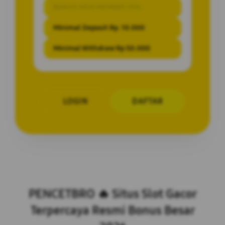
BONUS NEW MEMBER 10%
Minimal Deposit Rp. 10.000
Minimal Withdraw Rp 50.000
LOGIN
DAFTAR
Layer Popup Close
PENCETBRO 🔥 Situs Slot Gacor
Terpercaya Resmi Bonus Besar