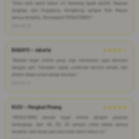
"Situs toto resmi tahun ini memang layak dipilih. Pasaran
lengkap, dari Singapore, Hongkong, sampai Toto Macau
semua tersedia. Terimakasih PENCETBRO!"
2026-03-22
BABAYO – Jakarta
★★★★☆
"Bandar togel online yang siap menemani saya bermain
dengan adil. Transaksi cepat, customer service ramah, dan
diskon besar untuk setiap taruhan."
2026-03-17
RUDI – Pangkal Pinang
★★★★★
"PENCETBRO bandar togel online dengan pasaran
terlengkap. Dari 4D, 3D, 2D sampai colok bebas semua
tersedia. Gak heran jadi situs toto resmi tahun ini."