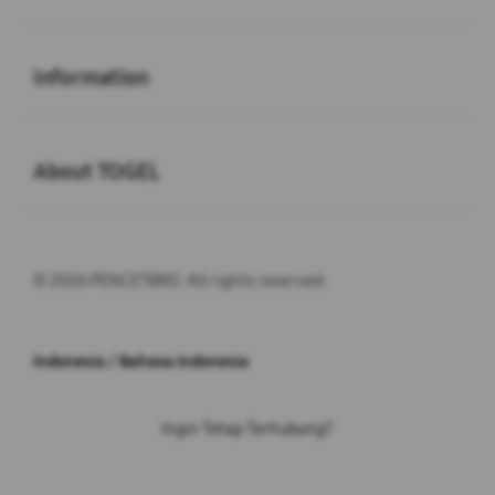
Buka
Information
Buka
About TOGEL
© 2026 PENCETBRO. All rights reserved.
Indonesia / Bahasa Indonesia
Ingin Tetap Terhubung?