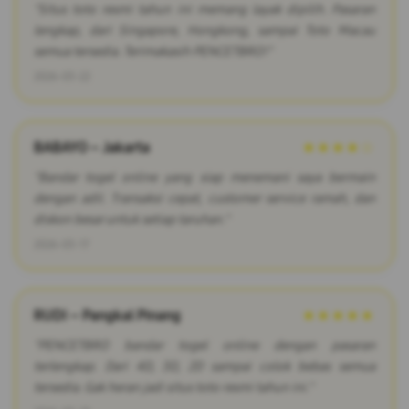
"Situs toto resmi tahun ini memang layak dipilih. Pasaran
lengkap, dari Singapore, Hongkong, sampai Toto Macau
semua tersedia. Terimakasih PENCETBRO!"
2026-03-22
BABAYO – Jakarta
★★★★☆
"Bandar togel online yang siap menemani saya bermain
dengan adil. Transaksi cepat, customer service ramah, dan
diskon besar untuk setiap taruhan."
2026-03-17
RUDI – Pangkal Pinang
★★★★★
"PENCETBRO bandar togel online dengan pasaran
terlengkap. Dari 4D, 3D, 2D sampai colok bebas semua
tersedia. Gak heran jadi situs toto resmi tahun ini."