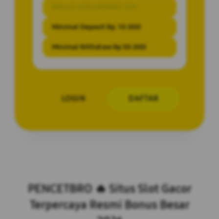
BONUS NEW MEMBER 10%
Minimal Deposit Rp. 10.000
Minimal Withdraw Rp 50.000
LOGIN
DAFTAR
Layer Popup Close
PENCETBRO 🔥 Situs Slot Gacor
Terpercaya Resmi Bonus Besar