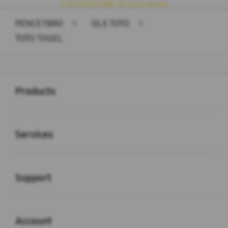
© 2026 PENCETBRO. All rights reserved.
PENCETBRO
>
OLX TOTO
>
TOTO TOGEL
Buka
Footer Navigation
Products
Buka
Services
Buka
Support
Buka
Account