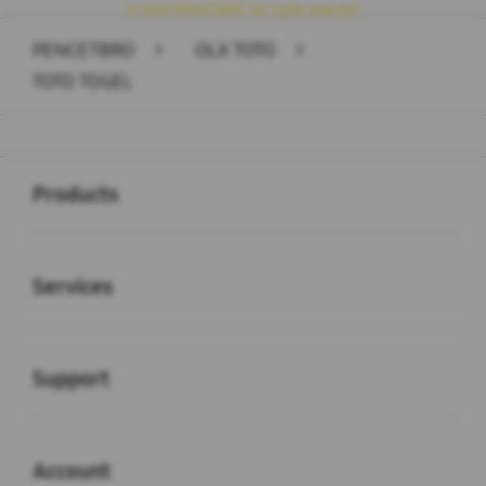
© 2026 PENCETBRO. All rights reserved.
PENCETBRO
>
OLX TOTO
>
TOTO TOGEL
Buka
Footer Navigation
Products
Buka
Services
Buka
Support
Buka
Account