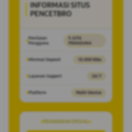
INFORMASI SITUS
PENCETBRO
Penilaian
5 JUTA
Pengguna
PENGGUNA
Minimal Deposit
10.000 Ribu
Layanan Support
24/7
Platform
Multi-Device
PENAWARAN SPESIAL