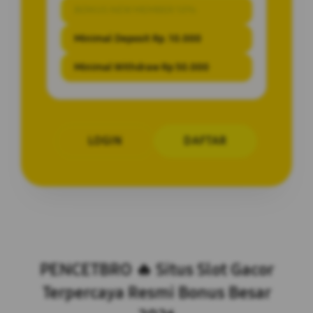
BONUS NEW MEMBER 10%
Minimal Deposit Rp. 10.000
Minimal Withdraw Rp 50.000
LOGIN
DAFTAR
Layer Popup Close
PENCETBRO 🔥 Situs Slot Gacor
Terpercaya Resmi Bonus Besar