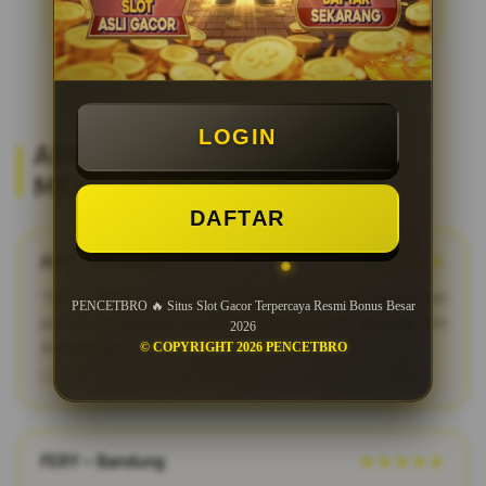
LOGIN
APA KATA MEREKA? REVIEW
MEMBER SETIA PENCETBRO
DAFTAR
ADIT – Surabaya
★★★★★
"PENCETBRO adalah bandar togel online terpercaya dengan
PENCETBRO 🔥 Situs Slot Gacor Terpercaya Resmi Bonus Besar
pasaran terlengkap. Saya suka karena proses fair play dan
2026
kemenangan dibayar penuh tanpa potongan."
© COPYRIGHT 2026 PENCETBRO
2026-03-12
FERY – Bandung
★★★★★