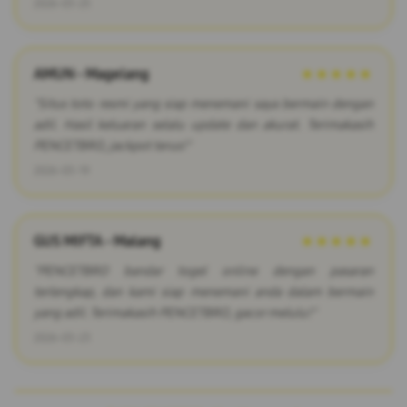
2026-03-25
AMUN - Magelang
★★★★★
"Situs toto resmi yang siap menemani saya bermain dengan
adil. Hasil keluaran selalu update dan akurat. Terimakasih
PENCETBRO, jackpot terus!"
2026-03-19
GUS MIFTA - Malang
★★★★★
"PENCETBRO bandar togel online dengan pasaran
terlengkap, dan kami siap menemani anda dalam bermain
yang adil. Terimakasih PENCETBRO, gacor melulu!"
2026-03-23