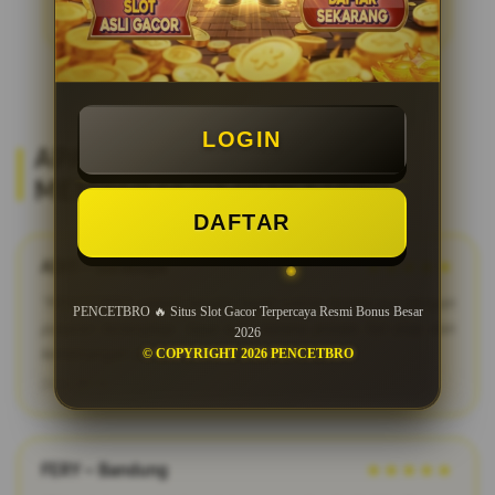
LOGIN
APA KATA MEREKA? REVIEW
MEMBER SETIA PENCETBRO
DAFTAR
ADIT – Surabaya
★★★★★
"PENCETBRO adalah bandar togel online terpercaya dengan
PENCETBRO 🔥 Situs Slot Gacor Terpercaya Resmi Bonus Besar
pasaran terlengkap. Saya suka karena proses fair play dan
2026
kemenangan dibayar penuh tanpa potongan."
© COPYRIGHT 2026 PENCETBRO
2026-03-12
FERY – Bandung
★★★★★