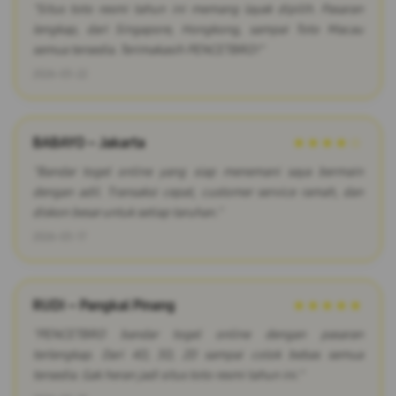
"Situs toto resmi tahun ini memang layak dipilih. Pasaran
lengkap, dari Singapore, Hongkong, sampai Toto Macau
semua tersedia. Terimakasih PENCETBRO!"
2026-03-22
BABAYO – Jakarta
★★★★☆
"Bandar togel online yang siap menemani saya bermain
dengan adil. Transaksi cepat, customer service ramah, dan
diskon besar untuk setiap taruhan."
2026-03-17
RUDI – Pangkal Pinang
★★★★★
"PENCETBRO bandar togel online dengan pasaran
terlengkap. Dari 4D, 3D, 2D sampai colok bebas semua
tersedia. Gak heran jadi situs toto resmi tahun ini."