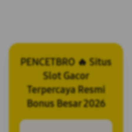
PENCETBRO 🔥 Situs
Slot Gacor
Terpercaya Resmi
Bonus Besar 2026