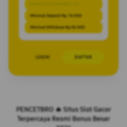
BONUS NEW MEMBER 10%
Minimal Deposit Rp. 10.000
Minimal Withdraw Rp 50.000
LOGIN
DAFTAR
Layer Popup Close
PENCETBRO 🔥 Situs Slot Gacor
Terpercaya Resmi Bonus Besar