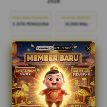
2026
PENILAIAN PENGGUNA
MINIMAL DEPOSIT
5 JUTA PENGGUNA
10.000 Ribu
MINIMAL WITHDRAW
LAYANAN SUPPORT
50.000 Ribu
24/7
PENCETBRO
PENCETBRO adalah bandar
togel online terpercaya yang menawarkan
pengalaman bermain yang adil dan
menyenangkan. Dengan pasaran terlengkap
di situs toto resmi tahun ini, kami siap
menemani Anda dalam setiap langkah
permainan. Bergabunglah dengan kami dan
nikmati kesempatan untuk meraih
kemenangan dengan mudah dan aman.