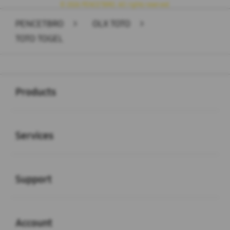
© 2026 PENCETBRO. All rights reserved.
PENCETBRO
>
OLX TOTO
>
TOTO TOGEL
Buka
Footer Navigation
Products
Buka
Services
Buka
Support
Buka
Account