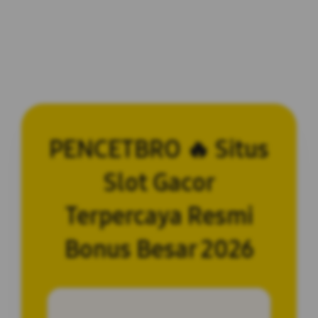
PENCETBRO 🔥 Situs
Slot Gacor
Terpercaya Resmi
Bonus Besar 2026