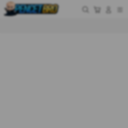
Skip
to
Cari
Troli
Login
Navigation
content
Buka Info Lebih Lanjut