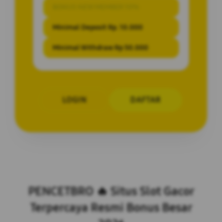
BONUS NEW MEMBER 10%
Minimal Deposit Rp. 10.000
Minimal Withdraw Rp 50.000
LOGIN
DAFTAR
Layer Popup Close
PENCETBRO 🔥 Situs Slot Gacor
Terpercaya Resmi Bonus Besar