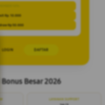
MEMBER 10%
it Rp. 10.000
draw Rp 50.000
LOGIN
DAFTAR
 Bonus Besar 2026
AW
LAYANAN SUPPORT