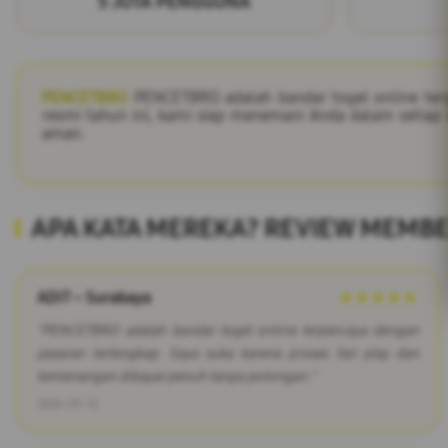
5 JUTA PENGGUNA
PENCETBRO
PENCETBRO adalah bandar togel online ter
resmi tahun ini, kami siap menemani Anda dalam seti
aman.
APA KATA MEREKA? REVIEW MEMBE
ADIT – Surabaya
★★★★★
"PENCETBRO adalah bandar togel online terpercaya dengan
pasaran terlengkap. Saya suka karena proses fair play dan
kemenangan dibayar penuh tanpa potongan."
2026-03-12