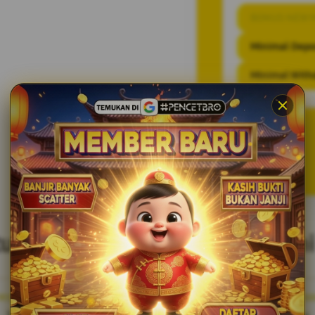
BONUS NEW 
Minimal Depos
Minimal With
us Slot Gacor Terpercaya Resmi
MINIMAL DEPOSIT
MINIMAL WITHDR