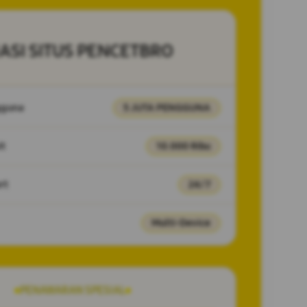
ASI SITUS PENCETBRO
gguna
5 JUTA PENGGUNA
it
10.000 Ribu
rt
24/7
Multi-Device
PENAWARAN SPESIAL