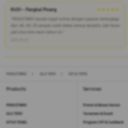
RUDI – Pangkal Pinang
★★★★★
"PENCETBRO bandar togel online dengan pasaran terlengkap.
Dari 4D, 3D, 2D sampai colok bebas semua tersedia. Gak heran
jadi situs toto resmi tahun ini."
2026-03-25
PENCETBRO
>
OLX TOTO
>
SITUS TOTO
Footer Navigation
Products
Services
PENCETBRO
Promo & Bonus Harian
OLX TOTO
Turnamen & Event
SITUS TOGEL
Program VIP & Cashback