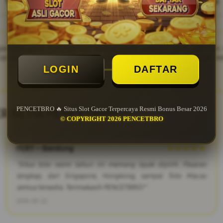
10.000 Ribu
50.000 Ribu
percaya yang menawarkan pengalaman bermain yang adil dan m
ap langkah permainan. Bergabunglah dengan kami dan nikmati
LOGIN
DAFTAR
PENCETBRO 🔥 Situs Slot Gacor Terpercaya Resmi Bonus Besar 2026
R SETIA PENCETBRO
© COPYRIGHT 2026 PENCETBRO
FERY – Bandung
★★★★★
"Situs toto resmi tahun ini memang layak dipilih. Pasaran
lengkap, dari Singapore, Hongkong, sampai Toto Macau
semua tersedia. Terimakasih PENCETBRO!"
2026-03-22