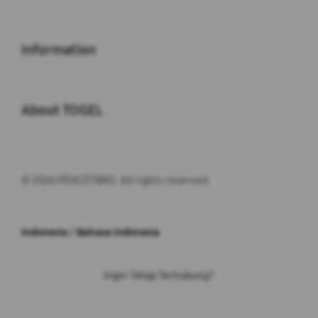
Buka
Information
Buka
About TOGEL
© 2026 PENCETBRO. All rights reserved.
Indonesia / Bahasa Indonesia
Ingin Tetap Terhubung?