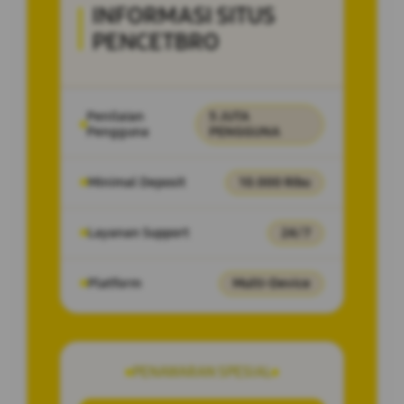
INFORMASI SITUS
PENCETBRO
Penilaian
5 JUTA
Pengguna
PENGGUNA
Minimal Deposit
10.000 Ribu
Layanan Support
24/7
Platform
Multi-Device
PENAWARAN SPESIAL