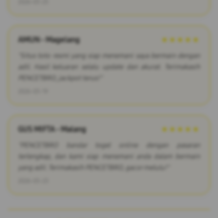
2026-03-25
AMUN - Magelang
★★★★★
"Situs toto resmi yang siap menemani saya bermain dengan
adil. Hasil keluaran selalu update dan akurat. Terimakasih
PENCETBRO, jackpot terus!"
2026-03-19
GUS MIFTA - Malang
★★★★★
"PENCETBRO bandar togel online dengan pasaran
terlengkap, dan kami siap menemani anda dalam bermain
yang adil. Terimakasih PENCETBRO, gacor melulu!"
2026-03-23