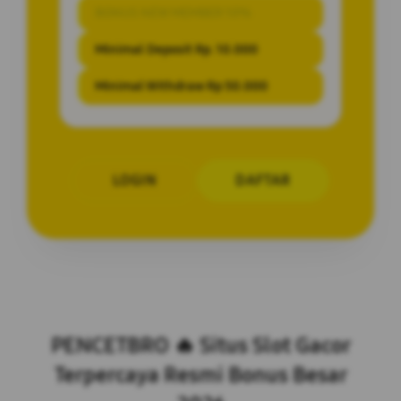
BONUS NEW MEMBER 10%
Minimal Deposit Rp. 10.000
Minimal Withdraw Rp 50.000
LOGIN
DAFTAR
Layer Popup Close
PENCETBRO 🔥 Situs Slot Gacor
Terpercaya Resmi Bonus Besar