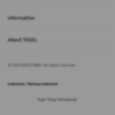
Buka
Information
Buka
About TOGEL
© 2026 PENCETBRO. All rights reserved.
Indonesia / Bahasa Indonesia
Ingin Tetap Terhubung?