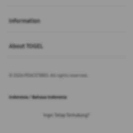
Buka
Information
Buka
About TOGEL
© 2026 PENCETBRO. All rights reserved.
Indonesia / Bahasa Indonesia
Ingin Tetap Terhubung?