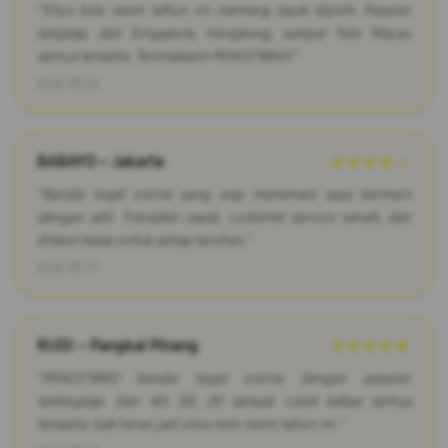
"Situs toto resmi tahun ini memang layak dipilih. Pasaran
lengkap, dari Singapore, Hongkong, sampai Toto Macau
semua tersedia. Terimakasih PENCETBRO!"
2026-03-22
BABAYO – Jakarta
★★★★☆
"Bandar togel online yang siap menemani saya bermain
dengan adil. Transaksi cepat, customer service ramah, dan
diskon besar untuk setiap taruhan."
2026-03-17
RUDI – Pangkal Pinang
★★★★★
"PENCETBRO bandar togel online dengan pasaran
terlengkap. Dari 4D, 3D, 2D sampai colok bebas semua
tersedia. Gak heran jadi situs toto resmi tahun ini."