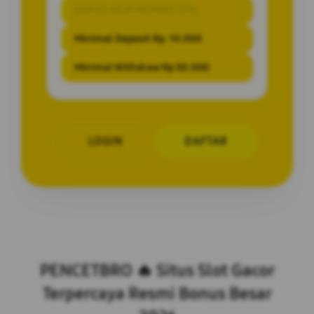
BONUS NEW MEMBER 10%
Minimal Deposit Rp. 10.000
Minimal Withdraw Rp 50.000
LOGIN
DAFTAR
Layer Popup Close
PENCETBRO 🔥 Situs Slot Gacor
Terpercaya Resmi Bonus Besar