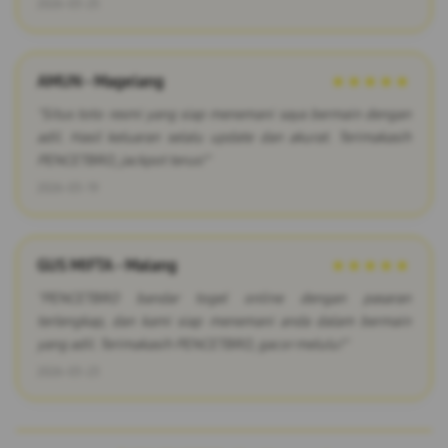
2026-03-25
AMUN - Magelang
★★★★★
"Situs toto resmi yang siap menemani saya bermain dengan
adil. Hasil keluaran selalu update dan akurat. Terimakasih
PENCETBRO, jackpot terus!"
2026-03-19
GUS MIFTA - Malang
★★★★★
"PENCETBRO bandar togel online dengan pasaran
terlengkap, dan kami siap menemani anda dalam bermain
yang adil. Terimakasih PENCETBRO, gacor melulu!"
2026-03-23