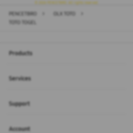
© 2026 PENCETBRO. All rights reserved.
PENCETBRO
>
OLX TOTO
>
TOTO TOGEL
Buka
Footer Navigation
Products
Buka
Services
Buka
Support
Buka
Account