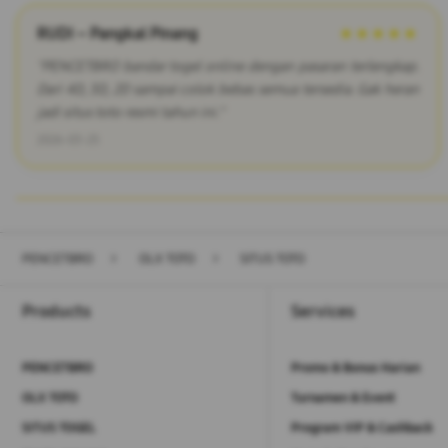
RUDI – Pangkal Pinang
★★★★★
"PENCETBRO bandar togel online dengan pasaran terlengkap.
Dari 4D, 3D, 2D sampai colok bebas semua tersedia. Gak heran
jadi situs toto resmi tahun ini."
2026-03-25
PENCETBRO
>
OLX TOTO
>
SITUS TOTO
Footer Navigation
Products
Services
PENCETBRO
Promo & Bonus Harian
OLX TOTO
Turnamen & Event
SITUS TOGEL
Program VIP & Cashback