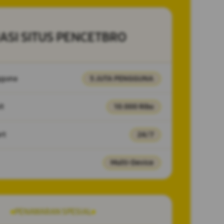
ASI SITUS PENCETBRO
gguna
5 JUTA PENGGUNA
it
10.000 Ribu
rt
24/7
Multi-Device
PENAWARAN SPESIAL