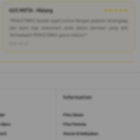
GUS MIFTA - Malang
★★★★★
"PENCETBRO bandar togel online dengan pasaran terlengkap,
dan kami siap menemani anda dalam bermain yang adil.
Terimakasih PENCETBRO, gacor melulu!"
2026-03-23
Information
ber
Fitur Akses
n Baru
Fitur Pemula
ord
Aturan & Kebijakan