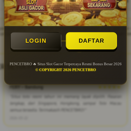
10.000 Ribu
50.000 Ribu
percaya yang menawarkan pengalaman bermain yang adil dan m
ap langkah permainan. Bergabunglah dengan kami dan nikmati
LOGIN
DAFTAR
PENCETBRO 🔥 Situs Slot Gacor Terpercaya Resmi Bonus Besar 2026
R SETIA PENCETBRO
© COPYRIGHT 2026 PENCETBRO
FERY – Bandung
★★★★★
"Situs toto resmi tahun ini memang layak dipilih. Pasaran
lengkap, dari Singapore, Hongkong, sampai Toto Macau
semua tersedia. Terimakasih PENCETBRO!"
2026-03-22