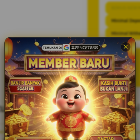
BONUS NEW 
Minimal Depos
Minimal With
us Slot Gacor Terpercaya Resmi
MINIMAL DEPOSIT
MINIMAL WITHDR