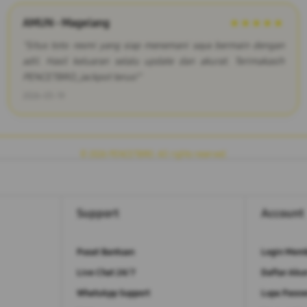
AMUN - Magelang
★★★★★
"Situs toto resmi yang siap menemani saya bermain dengan
adil. Hasil keluaran selalu update dan akurat. Terimakasih
PENCETBRO, jackpot terus!"
2026-03-19
© 2026 PENCETBRO. All rights reserved.
Support
Account
Pusat Bantuan
Login Mem
Live Chat 24/7
Daftar Aku
WhatsApp Support
Lupa Passw