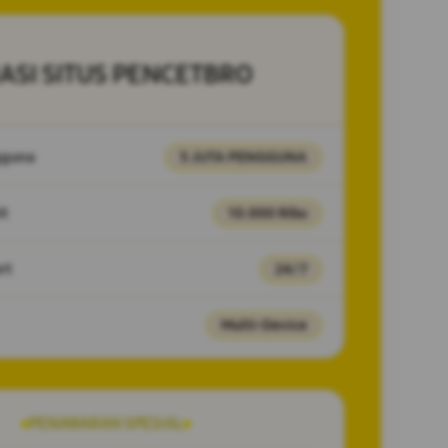
ASI SITUS PENCETBRO
gguna
5 JUTA PENGGUNA
it
10.000 Ribu
rt
24/7
Multi-Device
PENAWARAN SPESIAL