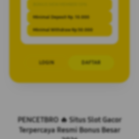
BONUS NEW MEMBER 10%
Minimal Deposit Rp. 10.000
Minimal Withdraw Rp 50.000
LOGIN
DAFTAR
Layer Popup Close
PENCETBRO 🔥 Situs Slot Gacor
Terpercaya Resmi Bonus Besar