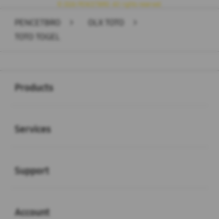
© 2026 PENCETBRO. All rights reserved.
PENCETBRO
>
OLX TOTO
>
TOTO TOGEL
Buka
Footer Navigation
Products
Buka
Services
Buka
Support
Buka
Account