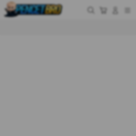
Skip
to
Cari
Troli
Login
Navigation
content
Buka Info Lebih Lanjut