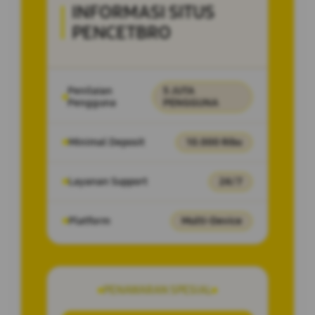
INFORMASI SITUS
PENCETBRO
Penilaian
5 JUTA
Pengguna
PENGGUNA
Minimal Deposit
10.000 Ribu
Layanan Support
24/7
Platform
Multi-Device
PENAWARAN SPESIAL