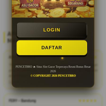
LOGIN
APA KATA MEREKA? REVIEW
MEMBER SETIA PENCETBRO
DAFTAR
ADIT – Surabaya
★★★★★
"PENCETBRO adalah bandar togel online terpercaya dengan
PENCETBRO 🔥 Situs Slot Gacor Terpercaya Resmi Bonus Besar
pasaran terlengkap. Saya suka karena proses fair play dan
2026
kemenangan dibayar penuh tanpa potongan."
© COPYRIGHT 2026 PENCETBRO
2026-03-12
FERY – Bandung
★★★★★