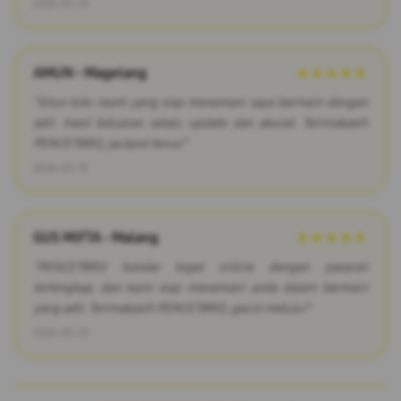
2026-03-25
AMUN - Magelang
★★★★★
"Situs toto resmi yang siap menemani saya bermain dengan
adil. Hasil keluaran selalu update dan akurat. Terimakasih
PENCETBRO, jackpot terus!"
2026-03-19
GUS MIFTA - Malang
★★★★★
"PENCETBRO bandar togel online dengan pasaran
terlengkap, dan kami siap menemani anda dalam bermain
yang adil. Terimakasih PENCETBRO, gacor melulu!"
2026-03-23