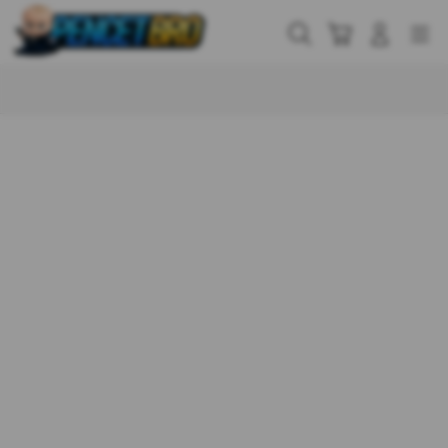
Skip
to
Cari
Troli
Login
Navigation
content
Buka Info Lebih Lanjut