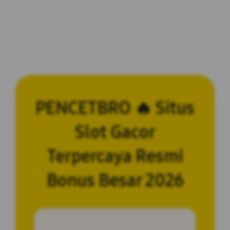
PENCETBRO 🔥 Situs
Slot Gacor
Terpercaya Resmi
Bonus Besar 2026