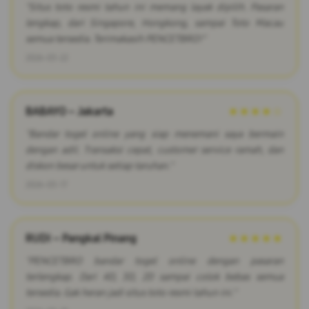
"Situs toto resmi tahun ini memang layak dipilih. Pasaran
lengkap, dari Singapore, Hongkong, sampai Toto Macau
semua tersedia. Terimakasih PENCETBRO!"
2026-03-22
BABAYO – Jakarta
★★★★☆
"Bandar togel online yang siap menemani saya bermain
dengan adil. Transaksi cepat, customer service ramah, dan
diskon besar untuk setiap taruhan."
2026-03-17
RUDI – Pangkal Pinang
★★★★★
"PENCETBRO bandar togel online dengan pasaran
terlengkap. Dari 4D, 3D, 2D sampai colok bebas semua
tersedia. Gak heran jadi situs toto resmi tahun ini."