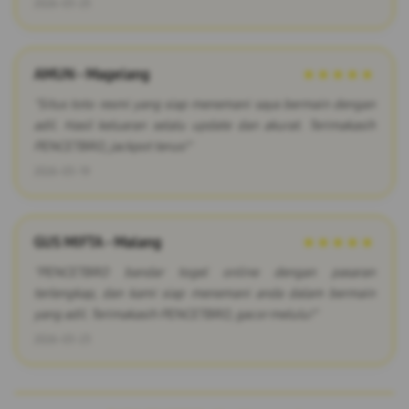
2026-03-25
AMUN - Magelang
★★★★★
"Situs toto resmi yang siap menemani saya bermain dengan
adil. Hasil keluaran selalu update dan akurat. Terimakasih
PENCETBRO, jackpot terus!"
2026-03-19
GUS MIFTA - Malang
★★★★★
"PENCETBRO bandar togel online dengan pasaran
terlengkap, dan kami siap menemani anda dalam bermain
yang adil. Terimakasih PENCETBRO, gacor melulu!"
2026-03-23