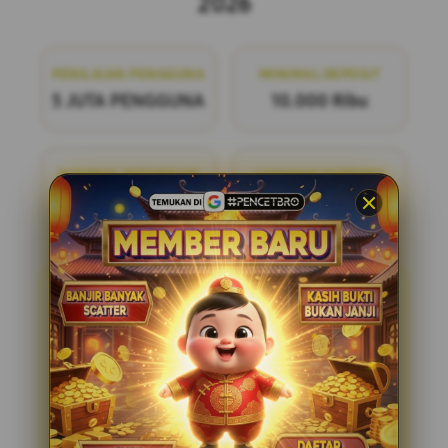
2026
PENILAIAN PENGGUNA
MINIMAL DEPOSIT
5 JUTA PENGGUNA
10.000 Ribu
MINIMAL WITHDRAW
LAYANAN SUPPORT
50.000 Ribu
24/7
PENCETBRO
PENCETBRO adalah bandar
togel online terpercaya yang menawarkan
pengalaman bermain yang adil dan
menyenangkan. Dengan pasaran terlengkap
di situs toto resmi tahun ini, kami siap
menemani Anda dalam setiap langkah
permainan. Bergabunglah dengan kami dan
nikmati kesempatan untuk meraih
kemenangan dengan mudah dan aman.