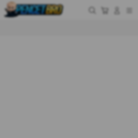
Skip
to
Cari
Troli
Login
Navigation
content
Buka Info Lebih Lanjut