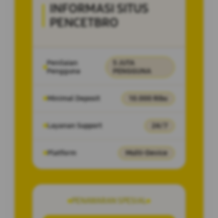
INFORMASI SITUS
PENCETBRO
Penilaian
5 JUTA
Pengguna
PENGGUNA
Minimal Deposit
10.000 Ribu
Layanan Support
24/7
Platform
Multi-Device
PENAWARAN SPESIAL