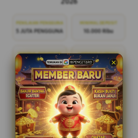
2026
PENILAIAN PENGGUNA
MINIMAL DEPOSIT
5 JUTA PENGGUNA
10.000 Ribu
MINIMAL WITHDRAW
LAYANAN SUPPORT
50.000 Ribu
24/7
PENCETBRO
PENCETBRO adalah bandar
togel online terpercaya yang menawarkan
pengalaman bermain yang adil dan
menyenangkan. Dengan pasaran terlengkap
di situs toto resmi tahun ini, kami siap
menemani Anda dalam setiap langkah
permainan. Bergabunglah dengan kami dan
nikmati kesempatan untuk meraih
kemenangan dengan mudah dan aman.