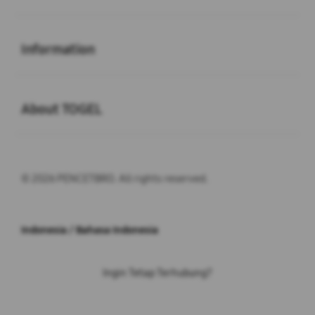
Buka
Information
Buka
About TOGEL
© 2026 PENCETBRO. All rights reserved.
Indonesia / Bahasa Indonesia
Ingin Tetap Terhubung?