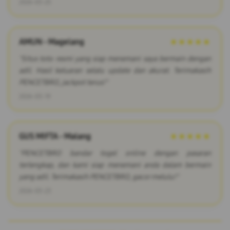
2026-03-25
AMUN - Magelang
★★★★★
"Situs toto resmi yang siap menemani saya bermain dengan
adil. Hasil keluaran selalu update dan akurat. Terimakasih
PENCETBRO, jackpot terus!"
2026-03-19
GUS MIFTA - Malang
★★★★★
"PENCETBRO bandar togel online dengan pasaran
terlengkap, dan kami siap menemani anda dalam bermain
yang adil. Terimakasih PENCETBRO, gacor melulu!"
2026-03-23