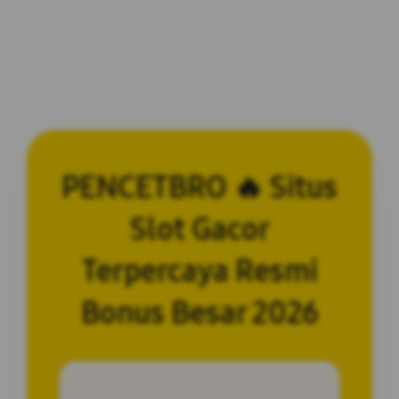
PENCETBRO 🔥 Situs
Slot Gacor
Terpercaya Resmi
Bonus Besar 2026