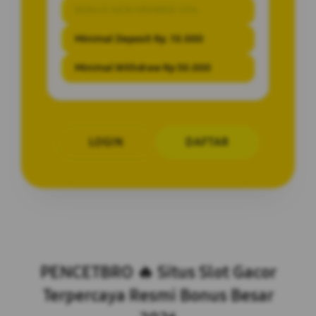
BONUS NEW MEMBER 10%
Minimal Deposit Rp. 10.000
Minimal Withdraw Rp 50.000
LOGIN
DAFTAR
Layer Popup Close
PENCETBRO 🔥 Situs Slot Gacor
Terpercaya Resmi Bonus Besar