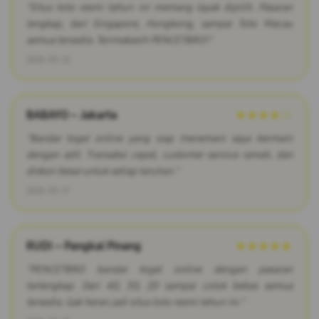
"Situs toto resmi tahun ini memang layak dipilih. Pasaran
lengkap, dari Singapore, Hongkong, sampai Toto Macau
semua tersedia. Terimakasih PENCETBRO!"
2026-03-22
BABAYO – Jakarta
★★★★☆
"Bandar togel online yang siap menemani saya bermain
dengan adil. Transaksi cepat, customer service ramah, dan
diskon besar untuk setiap taruhan."
2026-03-17
RUDI – Pangkal Pinang
★★★★★
"PENCETBRO bandar togel online dengan pasaran
terlengkap. Dari 4D, 3D, 2D sampai colok bebas semua
tersedia. Gak heran jadi situs toto resmi tahun ini."