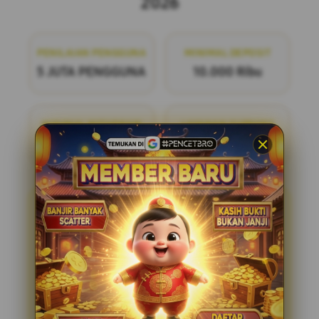
2026
PENILAIAN PENGGUNA
MINIMAL DEPOSIT
5 JUTA PENGGUNA
10.000 Ribu
MINIMAL WITHDRAW
LAYANAN SUPPORT
50.000 Ribu
24/7
PENCETBRO
PENCETBRO adalah bandar
togel online terpercaya yang menawarkan
pengalaman bermain yang adil dan
menyenangkan. Dengan pasaran terlengkap
di situs toto resmi tahun ini, kami siap
menemani Anda dalam setiap langkah
permainan. Bergabunglah dengan kami dan
nikmati kesempatan untuk meraih
kemenangan dengan mudah dan aman.