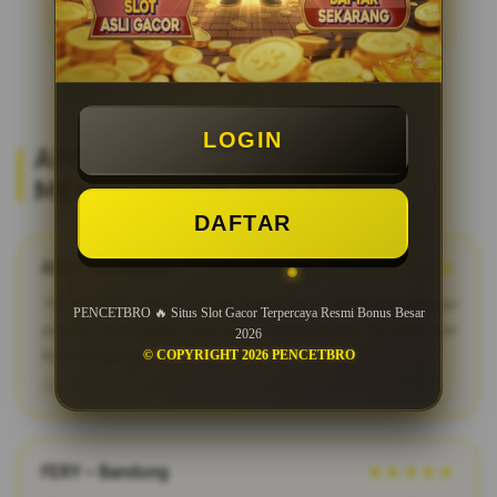
LOGIN
APA KATA MEREKA? REVIEW
MEMBER SETIA PENCETBRO
DAFTAR
ADIT – Surabaya
★★★★★
"PENCETBRO adalah bandar togel online terpercaya dengan
PENCETBRO 🔥 Situs Slot Gacor Terpercaya Resmi Bonus Besar
pasaran terlengkap. Saya suka karena proses fair play dan
2026
kemenangan dibayar penuh tanpa potongan."
© COPYRIGHT 2026 PENCETBRO
2026-03-12
FERY – Bandung
★★★★★