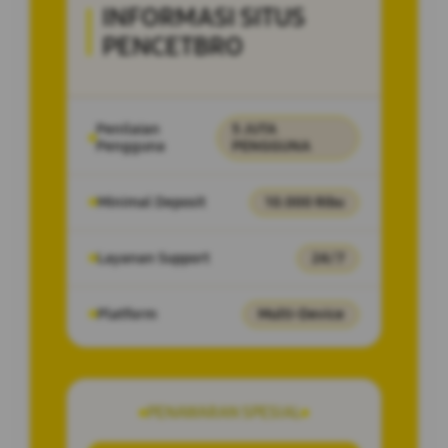
INFORMASI SITUS
PENCETBRO
Penilaian
5 JUTA
Pengguna
PENGGUNA
Minimal Deposit
10.000 Ribu
Layanan Support
24/7
Platform
Multi-Device
PENAWARAN SPESIAL