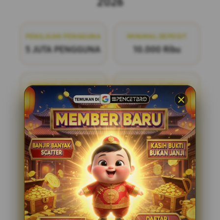
2026
PENILAIAN PENGGUNA
MINIMAL DEPOSIT
5 JUTA PENGGUNA
10.000 Ribu
MINIMAL WITHDRAW
LAYANAN SUPPORT
50.000 Ribu
24/7
PENCETBRO
PENCETBRO adalah bandar
togel online terpercaya yang menawarkan
pengalaman bermain yang adil dan
menyenangkan. Dengan pasaran terlengkap
di situs toto resmi tahun ini, kami siap
menemani Anda dalam setiap langkah
permainan. Bergabunglah dengan kami dan
nikmati kesempatan untuk meraih
kemenangan dengan mudah dan aman.