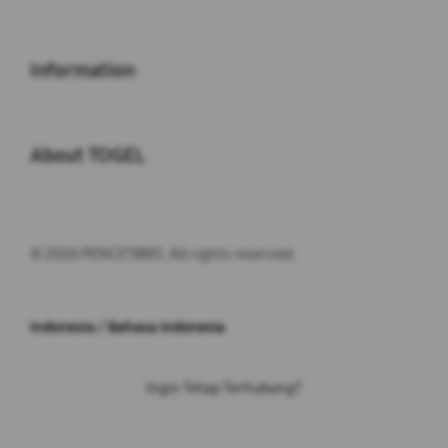
Buka
Information
Buka
About TOGEL
© 2026 PENCETBRO. All rights reserved.
Indonesia / Bahasa Indonesia
Ingin Tetap Terhubung?