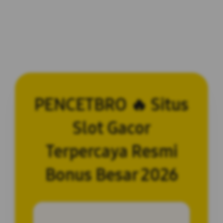
PENCETBRO 🔥 Situs
Slot Gacor
Terpercaya Resmi
Bonus Besar 2026