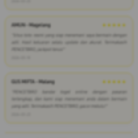
2026-03-25
AMUN - Magelang
★★★★★
"Situs toto resmi yang siap menemani saya bermain dengan
adil. Hasil keluaran selalu update dan akurat. Terimakasih
PENCETBRO, jackpot terus!"
2026-03-19
GUS MIFTA - Malang
★★★★★
"PENCETBRO bandar togel online dengan pasaran
terlengkap, dan kami siap menemani anda dalam bermain
yang adil. Terimakasih PENCETBRO, gacor melulu!"
2026-03-23