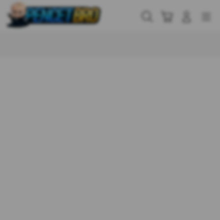
Skip
to
Cari
Troli
Login
Navigation
content
Buka Info Lebih Lanjut