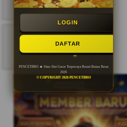
LOGIN
DAFTAR
PENCETBRO 🔥 Situs Slot Gacor Terpercaya Resmi Bonus Besar
2026
© COPYRIGHT 2026 PENCETBRO