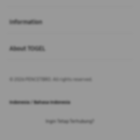
Buka
Information
Buka
About TOGEL
© 2026 PENCETBRO. All rights reserved.
Indonesia / Bahasa Indonesia
Ingin Tetap Terhubung?