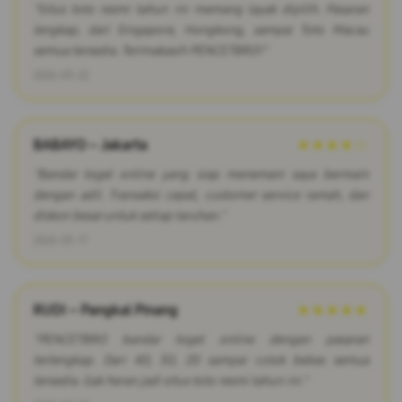
"Situs toto resmi tahun ini memang layak dipilih. Pasaran
lengkap, dari Singapore, Hongkong, sampai Toto Macau
semua tersedia. Terimakasih PENCETBRO!"
2026-03-22
BABAYO – Jakarta
★★★★☆
"Bandar togel online yang siap menemani saya bermain
dengan adil. Transaksi cepat, customer service ramah, dan
diskon besar untuk setiap taruhan."
2026-03-17
RUDI – Pangkal Pinang
★★★★★
"PENCETBRO bandar togel online dengan pasaran
terlengkap. Dari 4D, 3D, 2D sampai colok bebas semua
tersedia. Gak heran jadi situs toto resmi tahun ini."