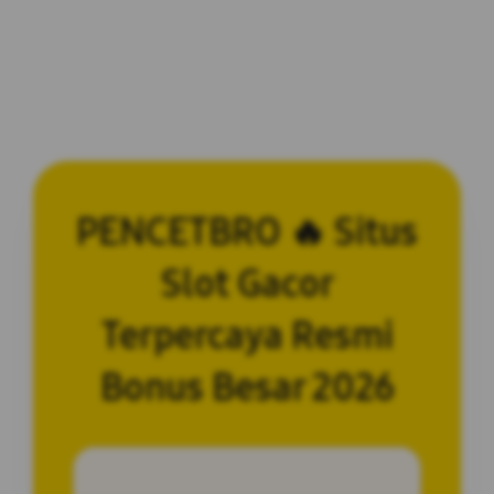
PENCETBRO 🔥 Situs
Slot Gacor
Terpercaya Resmi
Bonus Besar 2026