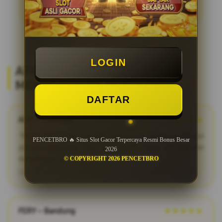
LOGIN
APA KATA MEREKA? REVIEW
MEMBER SETIA PENCETBRO
DAFTAR
ADIT – Surabaya
★★★★★
"PENCETBRO adalah bandar togel online terpercaya dengan
PENCETBRO 🔥 Situs Slot Gacor Terpercaya Resmi Bonus Besar
pasaran terlengkap. Saya suka karena proses fair play dan
2026
kemenangan dibayar penuh tanpa potongan."
© COPYRIGHT 2026 PENCETBRO
2026-03-12
FERY – Bandung
★★★★★