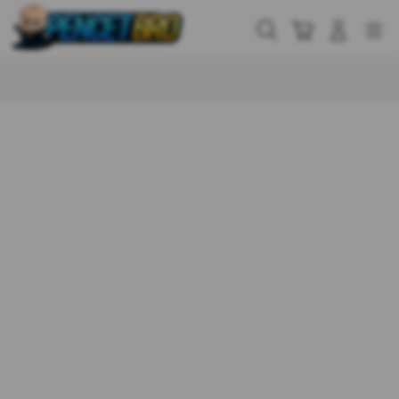
Skip
to
Cari
Troli
Login
Navigation
content
Buka Info Lebih Lanjut