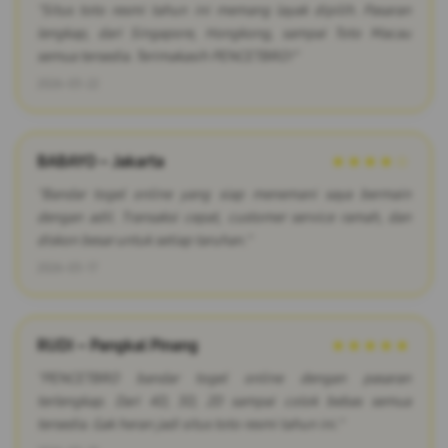
"Situs toto resmi tahun ini memang layak dipilih. Pasaran
lengkap, dari Singapore, Hongkong, sampai Toto Macau
semua tersedia. Terimakasih PENCETBRO!"
2026-03-22
BABAYO – Jakarta
★★★★☆
"Bandar togel online yang siap menemani saya bermain
dengan adil. Transaksi cepat, customer service ramah, dan
diskon besar untuk setiap taruhan."
2026-03-17
RUDI – Pangkal Pinang
★★★★★
"PENCETBRO bandar togel online dengan pasaran
terlengkap. Dari 4D, 3D, 2D sampai colok bebas semua
tersedia. Gak heran jadi situs toto resmi tahun ini."