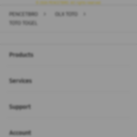
© 2026 PENCETBRO. All rights reserved.
PENCETBRO
>
OLX TOTO
>
TOTO TOGEL
Buka
Footer Navigation
Products
Buka
Services
Buka
Support
Buka
Account