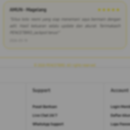
AMUN - Magelang
★★★★★
"Situs toto resmi yang siap menemani saya bermain dengan
adil. Hasil keluaran selalu update dan akurat. Terimakasih
PENCETBRO, jackpot terus!"
2026-03-19
© 2026 PENCETBRO. All rights reserved.
Support
Account
Pusat Bantuan
Login Mem
Live Chat 24/7
Daftar Aku
WhatsApp Support
Lupa Passw