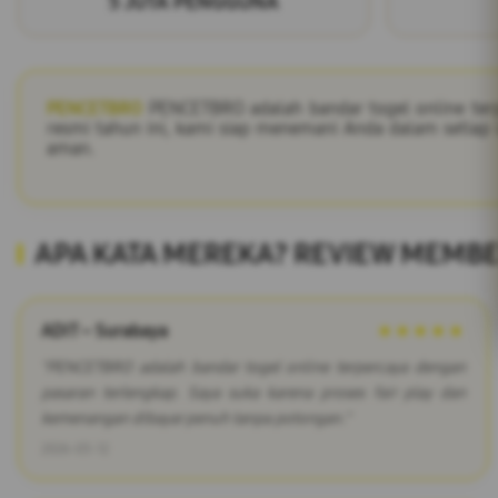
5 JUTA PENGGUNA
PENCETBRO
PENCETBRO adalah bandar togel online ter
resmi tahun ini, kami siap menemani Anda dalam seti
aman.
APA KATA MEREKA? REVIEW MEMBE
ADIT – Surabaya
★★★★★
"PENCETBRO adalah bandar togel online terpercaya dengan
pasaran terlengkap. Saya suka karena proses fair play dan
kemenangan dibayar penuh tanpa potongan."
2026-03-12