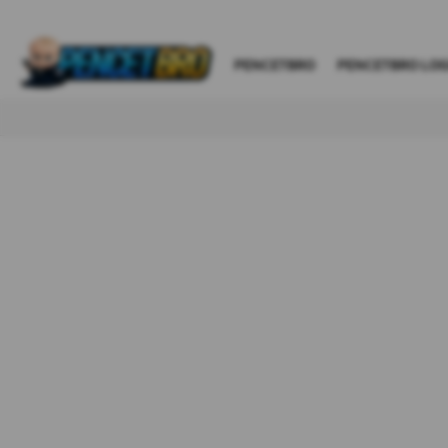
Skip
to
content
PENCETBRO
PENCETBRO LOG
Buka Info Lebih Lanjut