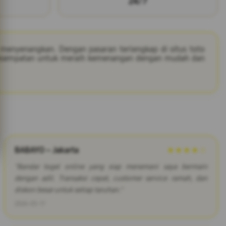
24/7
enyenangkan. Dengan pasaran terlengkap di situs toto
 kesempatan untuk meraih kemenangan dengan mudah dan
BABAYO – Jakarta
★★★★☆
"Bandar togel online yang siap menemani saya bermain
dengan adil. Transaksi cepat, customer service ramah, dan
diskon besar untuk setiap taruhan."
2026-03-17