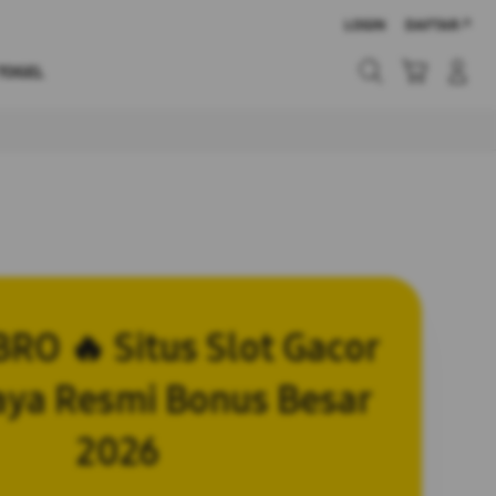
LOGIN
DAFTAR
Cari
Troli
Login/Sign-Up
TOGEL
Cari
RO 🔥 Situs Slot Gacor
aya Resmi Bonus Besar
2026